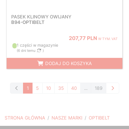
PASEK KLINOWY OWIJANY
B94-OPTIBELT
207,77 PLN
W TYM. VAT
1 części w magazynie
(
6 dni temu
)
DODAJ DO KOSZYKA
1
5
10
35
40
...
189
STRONA GŁÓWNA
NASZE MARKI
OPTIBELT