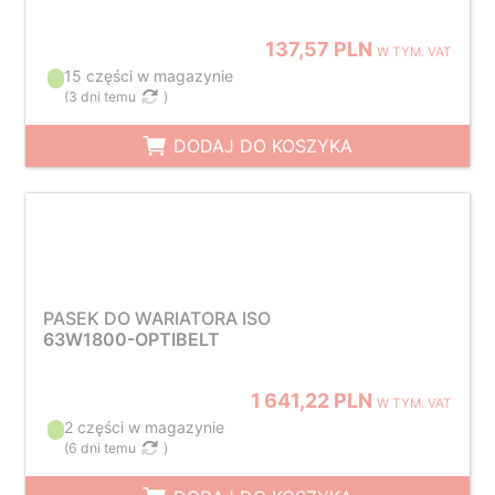
137,57 PLN
W TYM. VAT
15 części w magazynie
(
3 dni temu
)
DODAJ DO KOSZYKA
PASEK DO WARIATORA ISO
63W1800-OPTIBELT
1 641,22 PLN
W TYM. VAT
2 części w magazynie
(
6 dni temu
)