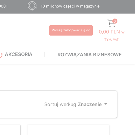
 9001
10 milionów części w magazynie
0
Proszę zalogować się do
0,00 PLN
W
TYM. VAT
AKCESORIA
ROZWIĄZANIA BIZNESOWE
Sortuj według
Znaczenie