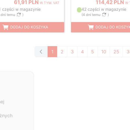
61,91 PLN
114,42 PLN
W TYM. VAT
W 
1 części w magazynie
42 części w magazynie
 dni temu
)
(
4 dni temu
)
DODAJ DO KOSZYKA
DODAJ DO KOSZY
1
2
3
4
5
10
25
3
ej
óżnych