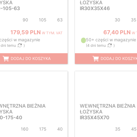
YSKA
ŁOŻYSKA
0-105-63
IR30X35X46
90
105
63
30
35
179,59 PLN
67,40 PLN
W TYM. VAT
W 
 części w magazynie
50+ części w magazynie
 dni temu
)
(
4 dni temu
)
DODAJ DO KOSZYKA
DODAJ DO KOSZY
NĘTRZNA BIEŻNIA
WEWNĘTRZNA BIEŻNIA
YSKA
ŁOŻYSKA
60-175-40
IR35X45X70
160
175
40
35
45