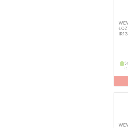
WEW
ŁOŻ
IR1
5
(
4
WEW