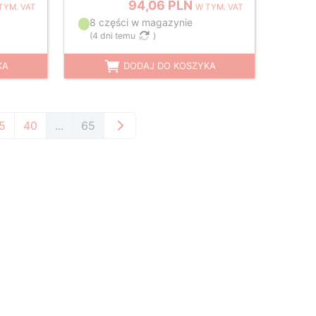
94,06 PLN
TYM. VAT
W TYM. VAT
8 części w magazynie
(
4 dni temu
)
KA
DODAJ DO KOSZYKA
5
40
...
65