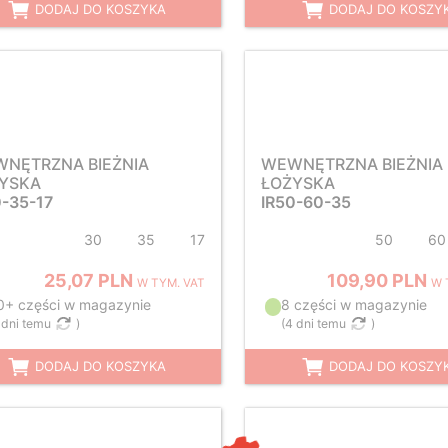
DODAJ DO KOSZYKA
DODAJ DO KOSZY
NĘTRZNA BIEŻNIA
WEWNĘTRZNA BIEŻNIA
YSKA
ŁOŻYSKA
0-35-17
IR50-60-35
30
35
17
50
60
25,07 PLN
109,90 PLN
W TYM. VAT
W 
0+ części w magazynie
8 części w magazynie
 dni temu
)
(
4 dni temu
)
DODAJ DO KOSZYKA
DODAJ DO KOSZY