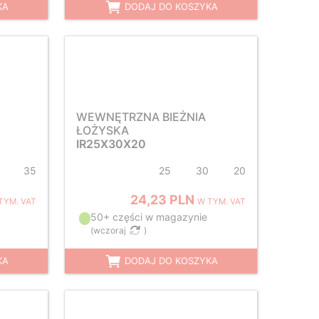
KA
DODAJ DO KOSZYKA
WEWNĘTRZNA BIEŻNIA
ŁOŻYSKA
IR25X30X20
35
25
30
20
24,23 PLN
TYM. VAT
W TYM. VAT
50+ części w magazynie
(
wczoraj
)
KA
DODAJ DO KOSZYKA