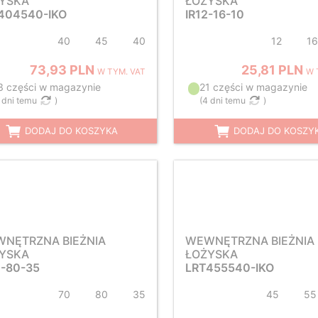
YSKA
ŁOŻYSKA
404540-IKO
IR12-16-10
40
45
40
12
16
73,93 PLN
25,81 PLN
W TYM. VAT
W 
3 części w magazynie
21 części w magazynie
 dni temu
)
(
4 dni temu
)
DODAJ DO KOSZYKA
DODAJ DO KOSZY
NĘTRZNA BIEŻNIA
WEWNĘTRZNA BIEŻNIA
YSKA
ŁOŻYSKA
0-80-35
LRT455540-IKO
70
80
35
45
55