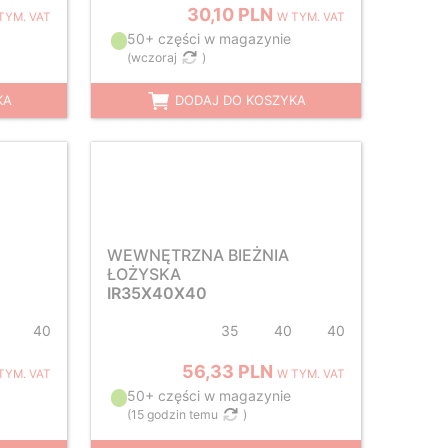
30,10 PLN
TYM. VAT
W TYM. VAT
50+ części w magazynie
(
wczoraj
)
KA
DODAJ DO KOSZYKA
WEWNĘTRZNA BIEŻNIA
ŁOŻYSKA
IR35X40X40
40
35
40
40
56,33 PLN
TYM. VAT
W TYM. VAT
50+ części w magazynie
(
15 godzin temu
)