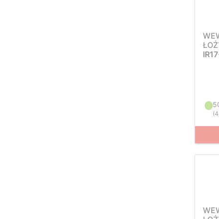
WEW
ŁOŻ
IR1
5
(
4
WEW