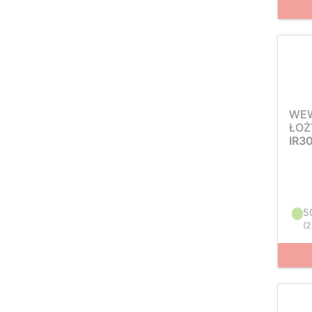
WEW
ŁOŻ
IR3
5
(
2