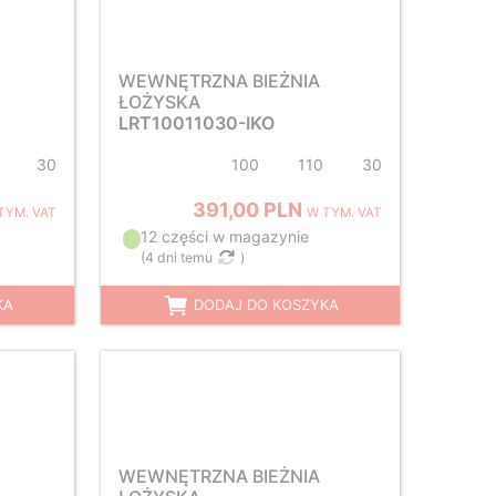
WEWNĘTRZNA BIEŻNIA
ŁOŻYSKA
LRT10011030-IKO
30
100
110
30
391,00 PLN
TYM. VAT
W TYM. VAT
12 części w magazynie
(
4 dni temu
)
KA
DODAJ DO KOSZYKA
WEWNĘTRZNA BIEŻNIA