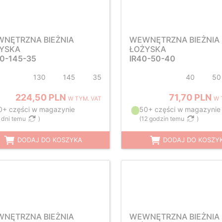
NĘTRZNA BIEŻNIA
WEWNĘTRZNA BIEŻNIA
YSKA
ŁOŻYSKA
30-145-35
IR40-50-40
130
145
35
40
50
224,50 PLN
71,70 PLN
W TYM. VAT
W 
0+ części w magazynie
50+ części w magazynie
 dni temu
)
(
12 godzin temu
)
DODAJ DO KOSZYKA
DODAJ DO KOSZY
NĘTRZNA BIEŻNIA
WEWNĘTRZNA BIEŻNIA