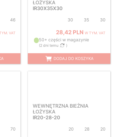
ŁOŻYSKA
IR30X35X30
46
30
35
30
28,42 PLN
TYM. VAT
W TYM. VAT
50+ części w magazynie
(
2 dni temu
)
KA
DODAJ DO KOSZYKA
WEWNĘTRZNA BIEŻNIA
ŁOŻYSKA
IR20-28-20
70
20
28
20