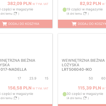
382,09 PLN
82,92 PLN
W TYM. VAT
W 
3 części w magazynie
19 części w magazynie
 dni temu
)
(
4 dni temu
)
DODAJ DO KOSZYKA
DODAJ DO KOSZY
NĘTRZNA BIEŻNIA
WEWNĘTRZNA BIEŻNIA
YSKA
ŁOŻYSKA
1017-NADELLA
LRT506040-IKO
17
23.9
15
50
60
156,58 PLN
115,39 PLN
W TYM. VAT
W 
4 części w magazynie
30 części w magazynie
 dni temu
)
(
4 dni temu
)