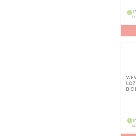
1
(
4
WEW
ŁOŻ
BIC
1
(
4