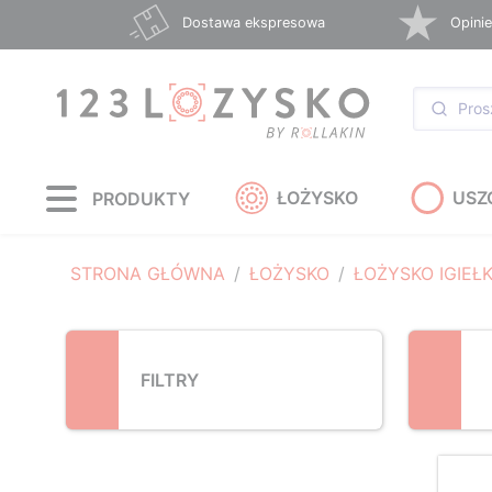
Loading...
Dostawa ekspresowa
Opinie
ŁOŻYSKO
USZ
PRODUKTY
STRONA GŁÓWNA
ŁOŻYSKO
ŁOŻYSKO IGIEŁ
FILTRY