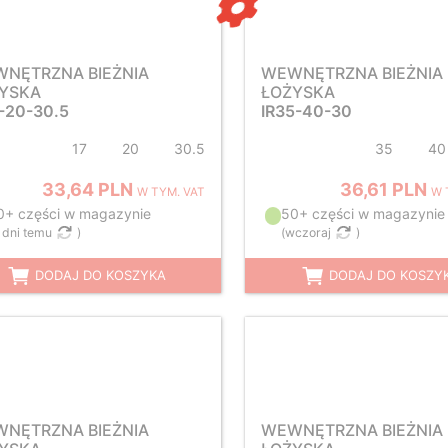
NĘTRZNA BIEŻNIA
WEWNĘTRZNA BIEŻNIA
YSKA
ŁOŻYSKA
7-20-30.5
IR35-40-30
17
20
30.5
35
40
33,64 PLN
36,61 PLN
W TYM. VAT
W 
0+ części w magazynie
50+ części w magazynie
 dni temu
)
(
wczoraj
)
DODAJ DO KOSZYKA
DODAJ DO KOSZY
NĘTRZNA BIEŻNIA
WEWNĘTRZNA BIEŻNIA