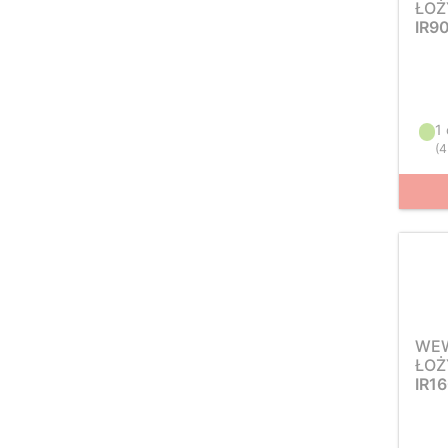
ŁOŻ
IR9
1
(
4
WEW
ŁOŻ
IR1