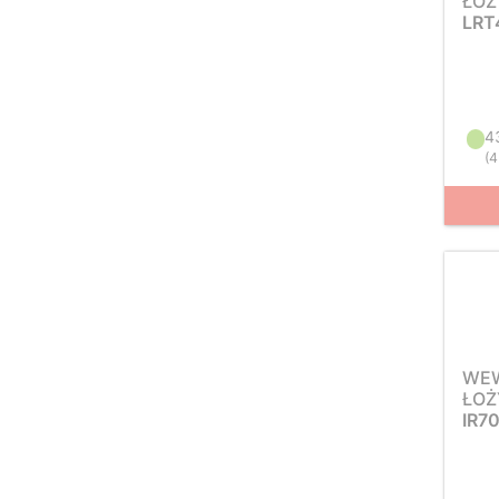
ŁOŻ
LRT
4
(
4
WEW
ŁOŻ
IR7