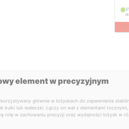
3
(
4
zowy element w precyzyjnym
korzystywany głównie w łożyskach do zapewnienia stabiln
k kulki lub wałeczki. Łączy on wał z elementami tocznymi,
ową rolę w zachowaniu precyzji oraz wydajności łożysk w r