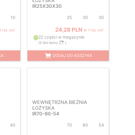
ŁOŻYSKA
IR25X30X30
10
25
30
30
24,28 PLN
TYM. VAT
W TYM. VAT
22 części w magazynie
(
2 dni temu
)
KA
DODAJ DO KOSZYKA
WEWNĘTRZNA BIEŻNIA
ŁOŻYSKA
IR70-80-54
40
70
80
54