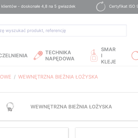
 klientów - doskonałe 4,8 na 5 gwiazdek
Certyfikat ISO
SMAR
TECHNIKA
CZELNIENIA
I
NAPĘDOWA
KLEJE
KOWE
WEWNĘTRZNA BIEŻNIA ŁOŻYSKA
WEWNĘTRZNA BIEŻNIA ŁOŻYSKA