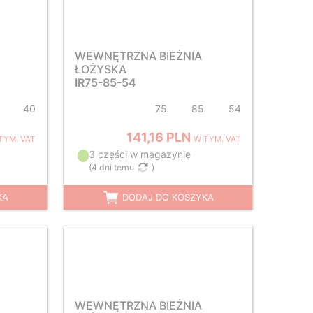
WEWNĘTRZNA BIEŻNIA
ŁOŻYSKA
IR75-85-54
40
75
85
54
141,16 PLN
TYM. VAT
W TYM. VAT
3 części w magazynie
(
4 dni temu
)
KA
DODAJ DO KOSZYKA
WEWNĘTRZNA BIEŻNIA