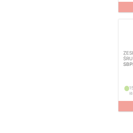
ZES
ŚRU
SBP
1
(
6