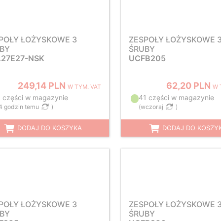
POŁY ŁOŻYSKOWE 3
ZESPOŁY ŁOŻYSKOWE 
BY
ŚRUBY
27E27-NSK
UCFB205
249,14 PLN
62,20 PLN
W TYM. VAT
W 
1 części w magazynie
41 części w magazynie
4 godzin temu
)
(
wczoraj
)
DODAJ DO KOSZYKA
DODAJ DO KOSZY
POŁY ŁOŻYSKOWE 3
ZESPOŁY ŁOŻYSKOWE 
BY
ŚRUBY