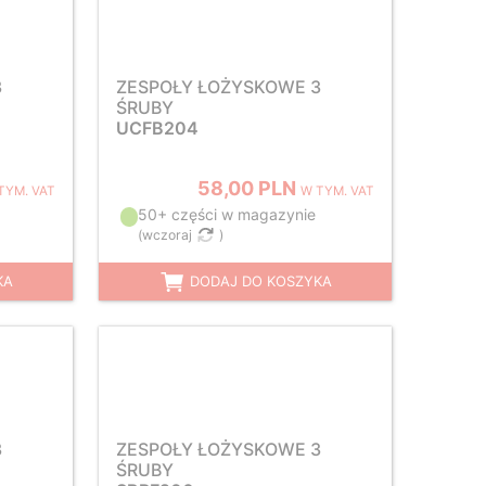
3
ZESPOŁY ŁOŻYSKOWE 3
ŚRUBY
UCFB204
58,00 PLN
TYM. VAT
W TYM. VAT
50+ części w magazynie
(
wczoraj
)
KA
DODAJ DO KOSZYKA
3
ZESPOŁY ŁOŻYSKOWE 3
ŚRUBY