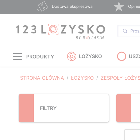
Loading...
Dostawa ekspresowa
Opinie
ŁOŻYSKO
USZ
PRODUKTY
STRONA GŁÓWNA
ŁOŻYSKO
ZESPOŁY ŁOŻY
FILTRY