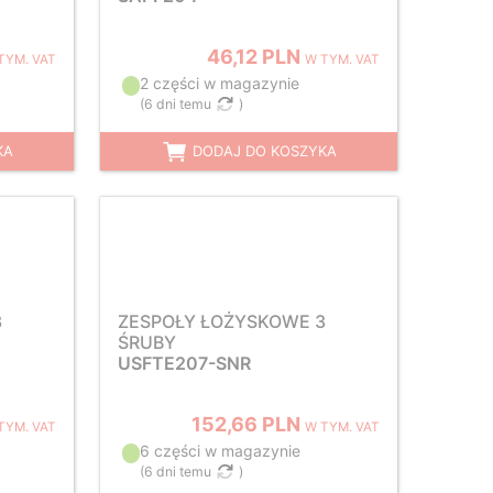
46,12 PLN
TYM. VAT
W TYM. VAT
2 części w magazynie
(
6 dni temu
)
KA
DODAJ DO KOSZYKA
3
ZESPOŁY ŁOŻYSKOWE 3
ŚRUBY
USFTE207-SNR
152,66 PLN
TYM. VAT
W TYM. VAT
6 części w magazynie
(
6 dni temu
)