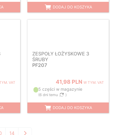
KA
DODAJ DO KOSZYKA
3
ZESPOŁY ŁOŻYSKOWE 3
ŚRUBY
PF207
41,98 PLN
TYM. VAT
W TYM. VAT
5 części w magazynie
(
6 dni temu
)
KA
DODAJ DO KOSZYKA
0
14