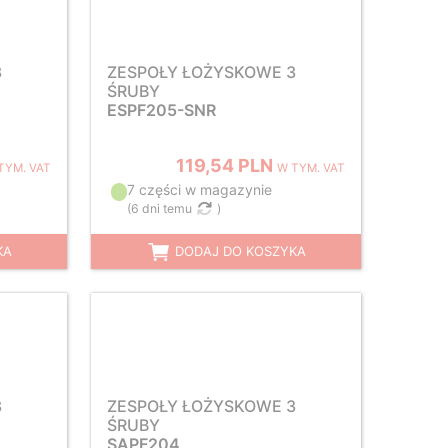
3
ZESPOŁY ŁOŻYSKOWE 3
ŚRUBY
ESPF205-SNR
119,54 PLN
TYM. VAT
W TYM. VAT
7 części w magazynie
(
6 dni temu
)
KA
DODAJ DO KOSZYKA
3
ZESPOŁY ŁOŻYSKOWE 3
ŚRUBY
SAPF204