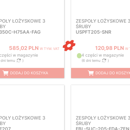
POŁY ŁOŻYSKOWE 3
ZESPOŁY ŁOŻYSKOWE 
BY
ŚRUBY
350C-H75AA-FAG
USPFT205-SNR
585,02 PLN
120,98 PLN
W TYM. VAT
W 
 części w magazynie
4 części w magazynie
 dni temu
)
(
6 dni temu
)
DODAJ DO KOSZYKA
DODAJ DO KOSZY
POŁY ŁOŻYSKOWE 3
ZESPOŁY ŁOŻYSKOWE 
BY
ŚRUBY
F207
FBL-SUC-205-FDA-ZEN