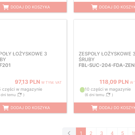
DODAJ DO KOSZYKA
DODAJ DO KOSZY
POŁY ŁOŻYSKOWE 3
ZESPOŁY ŁOŻYSKOWE 
BY
ŚRUBY
F201
FBL-SUC-204-FDA-ZEN
97,13 PLN
118,09 PLN
W TYM. VAT
W 
5 części w magazynie
10 części w magazynie
 dni temu
)
(
6 dni temu
)
DODAJ DO KOSZYKA
DODAJ DO KOSZY
1
2
3
4
5
1