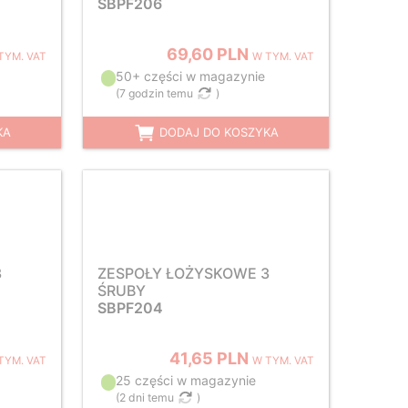
SBPF206
69,60 PLN
TYM. VAT
W TYM. VAT
50+ części w magazynie
(
7 godzin temu
)
KA
DODAJ DO KOSZYKA
3
ZESPOŁY ŁOŻYSKOWE 3
ŚRUBY
SBPF204
41,65 PLN
TYM. VAT
W TYM. VAT
25 części w magazynie
(
2 dni temu
)