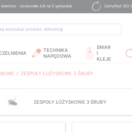
 klientów - doskonałe 4,8 na 5 gwiazdek
Certyfikat ISO
SMAR
TECHNIKA
CZELNIENIA
I
NAPĘDOWA
KLEJE
SKOWE
ZESPOŁY ŁOŻYSKOWE 3 ŚRUBY
ZESPOŁY ŁOŻYSKOWE 3 ŚRUBY