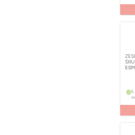
ZES
ŚRU
ESP
5
(
w