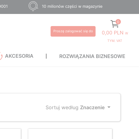
 9001
10 milionów części w magazynie
0
Proszę zalogować się do
0,00 PLN
W
TYM. VAT
AKCESORIA
ROZWIĄZANIA BIZNESOWE
Sortuj według
Znaczenie