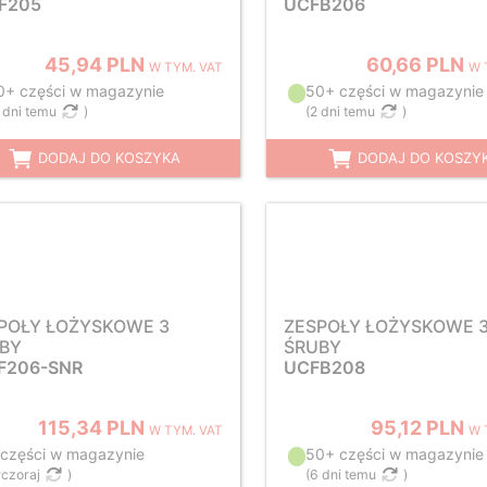
F205
UCFB206
45,94 PLN
60,66 PLN
W TYM. VAT
W 
0+ części w magazynie
50+ części w magazynie
 dni temu
)
(
2 dni temu
)
DODAJ DO KOSZYKA
DODAJ DO KOSZY
POŁY ŁOŻYSKOWE 3
ZESPOŁY ŁOŻYSKOWE 
BY
ŚRUBY
F206-SNR
UCFB208
115,34 PLN
95,12 PLN
W TYM. VAT
W 
 części w magazynie
50+ części w magazynie
czoraj
)
(
6 dni temu
)