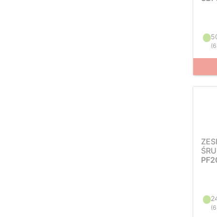
5
(
6
ZES
ŚRU
PF2
2
(
6