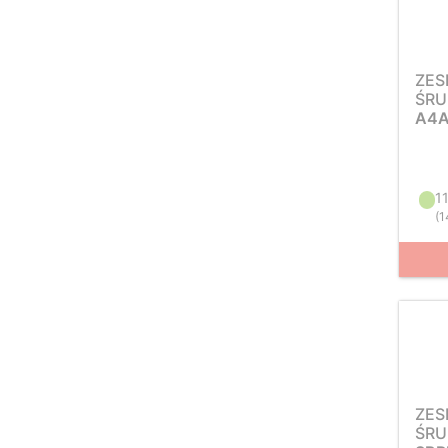
ZES
ŚRU
A4A
1
(
1
ZES
ŚRU