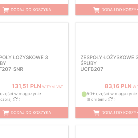
DODAJ DO KOSZYKA
DODAJ DO KOSZY
POŁY ŁOŻYSKOWE 3
ZESPOŁY ŁOŻYSKOWE 
BY
ŚRUBY
F207-SNR
UCFB207
131,51 PLN
83,16 PLN
W TYM. VAT
W 
 części w magazynie
50+ części w magazynie
czoraj
)
(
6 dni temu
)
DODAJ DO KOSZYKA
DODAJ DO KOSZY