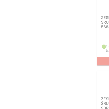
ZES
ŚRU
568
1
(
6
ZES
ŚRU
SBP