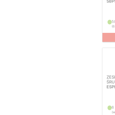
SBP
5
(
6
ZES
ŚRU
ESP
6
(
w