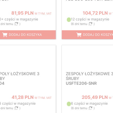
81,95 PLN
104,72 PLN
W TYM. VAT
W 
0+ części w magazynie
12 części w magazynie
 dni temu
)
(
6 dni temu
)
DODAJ DO KOSZYKA
DODAJ DO KOSZY
POŁY ŁOŻYSKOWE 3
ZESPOŁY ŁOŻYSKOWE 
BY
ŚRUBY
04
USFTE206-SNR
41,28 PLN
205,49 PLN
W TYM. VAT
W 
4 części w magazynie
6 części w magazynie
 dni temu
)
(
6 dni temu
)