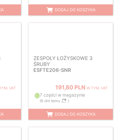
KA
DODAJ DO KOSZYKA
3
ZESPOŁY ŁOŻYSKOWE 3
ŚRUBY
ESFTE206-SNR
191,80 PLN
TYM. VAT
W TYM. VAT
7 części w magazynie
(
6 dni temu
)
KA
DODAJ DO KOSZYKA