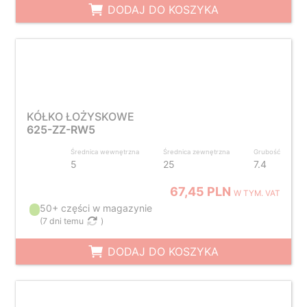
DODAJ DO KOSZYKA
KÓŁKO ŁOŻYSKOWE
625-ZZ-RW5
Średnica wewnętrzna
Średnica zewnętrzna
Grubość
5
25
7.4
67,45 PLN
W TYM. VAT
50+ części w magazynie
(
7 dni temu
)
DODAJ DO KOSZYKA