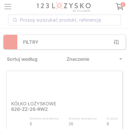
Loading...
0
FILTRY
Sortuj według
Znaczenie
KÓŁKO ŁOŻYSKOWE
626-ZZ-26-RW2
Średnica wewnętrzna
Średnica zewnętrzna
Grubość
6
26
8