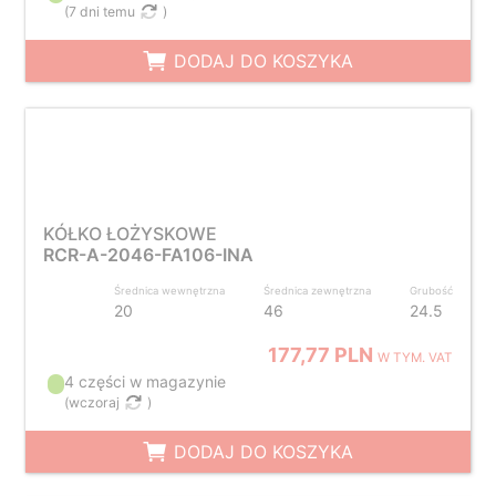
(
7 dni temu
)
DODAJ DO KOSZYKA
KÓŁKO ŁOŻYSKOWE
RCR-A-2046-FA106-INA
Średnica wewnętrzna
Średnica zewnętrzna
Grubość
20
46
24.5
177,77 PLN
W TYM. VAT
4 części w magazynie
(
wczoraj
)
DODAJ DO KOSZYKA