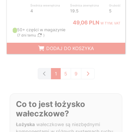
Średnica wewnętrzna
Średnica zewnętrzna
Grubość
4
19.5
5
49,06 PLN
W TYM. VAT
50+ części w magazynie
(
7 dni temu
)
DODAJ DO KOSZYKA
1
5
9
Co to jest łożysko
wałeczkowe?
Łożyska
wałeczkowe są niezbędnymi
komponentami w różnych systemach ruchu.