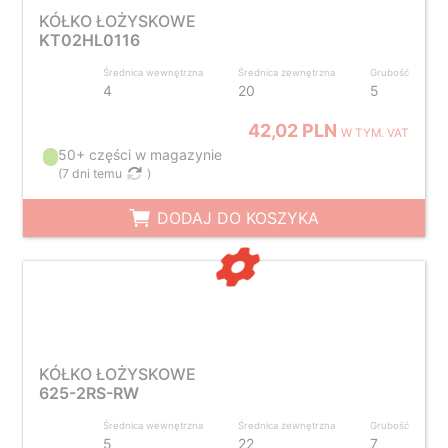
KÓŁKO ŁOŻYSKOWE
KT02HL0116
Średnica wewnętrzna
Średnica zewnętrzna
Grubość
4
20
5
42,02 PLN
W TYM. VAT
50+ części w magazynie
(
7 dni temu
)
DODAJ DO KOSZYKA
KÓŁKO ŁOŻYSKOWE
625-2RS-RW
Średnica wewnętrzna
Średnica zewnętrzna
Grubość
5
22
7