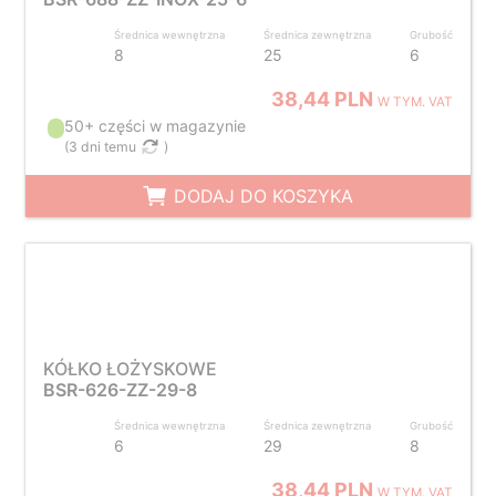
Średnica wewnętrzna
Średnica zewnętrzna
Grubość
8
25
6
38,44 PLN
W TYM. VAT
50+ części w magazynie
(
3 dni temu
)
DODAJ DO KOSZYKA
KÓŁKO ŁOŻYSKOWE
BSR-626-ZZ-29-8
Średnica wewnętrzna
Średnica zewnętrzna
Grubość
6
29
8
38,44 PLN
W TYM. VAT