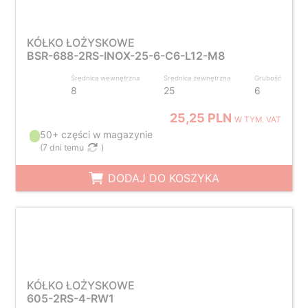
KÓŁKO ŁOŻYSKOWE
BSR-688-2RS-INOX-25-6-C6-L12-M8
Średnica wewnętrzna
Średnica zewnętrzna
Grubość
8
25
6
25,25 PLN
W TYM. VAT
50+ części w magazynie
(
7 dni temu
)
DODAJ DO KOSZYKA
KÓŁKO ŁOŻYSKOWE
605-2RS-4-RW1