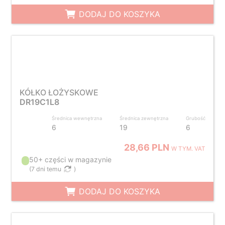
DODAJ DO KOSZYKA
KÓŁKO ŁOŻYSKOWE
DR19C1L8
Średnica wewnętrzna
Średnica zewnętrzna
Grubość
6
19
6
28,66 PLN
W TYM. VAT
50+ części w magazynie
(
7 dni temu
)
DODAJ DO KOSZYKA