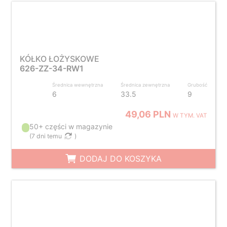
KÓŁKO ŁOŻYSKOWE
626-ZZ-34-RW1
Średnica wewnętrzna
Średnica zewnętrzna
Grubość
6
33.5
9
49,06 PLN
W TYM. VAT
50+ części w magazynie
(
7 dni temu
)
DODAJ DO KOSZYKA