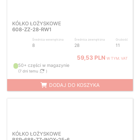
KÓŁKO ŁOŻYSKOWE
608-ZZ-28-RW1
Średnica wewnętrzna
Średnica zewnętrzna
Grubość
8
28
11
59,53 PLN
W TYM. VAT
50+ części w magazynie
(
7 dni temu
)
DODAJ DO KOSZYKA
KÓŁKO ŁOŻYSKOWE
BSR-688-ZZ-INOX-25-6