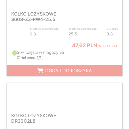
KÓŁKO ŁOŻYSKOWE
S608-ZZ-RW4-25.5
Średnica wewnętrzna
Średnica zewnętrzna
Grubość
6.3
25.5
8.8
47,62 PLN
W TYM. VAT
50+ części w magazynie
(
7 dni temu
)
DODAJ DO KOSZYKA
KÓŁKO ŁOŻYSKOWE
DR30C2L8