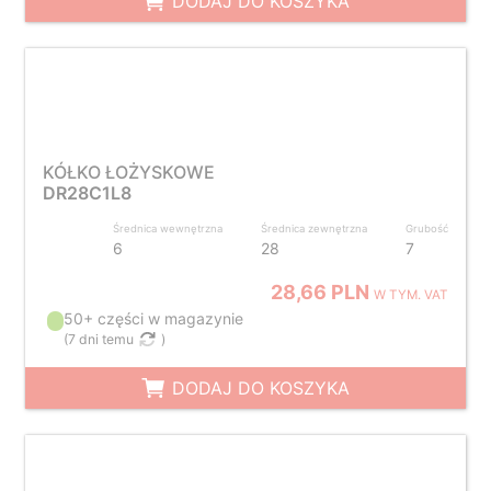
DODAJ DO KOSZYKA
KÓŁKO ŁOŻYSKOWE
DR28C1L8
Średnica wewnętrzna
Średnica zewnętrzna
Grubość
6
28
7
28,66 PLN
W TYM. VAT
50+ części w magazynie
(
7 dni temu
)
DODAJ DO KOSZYKA