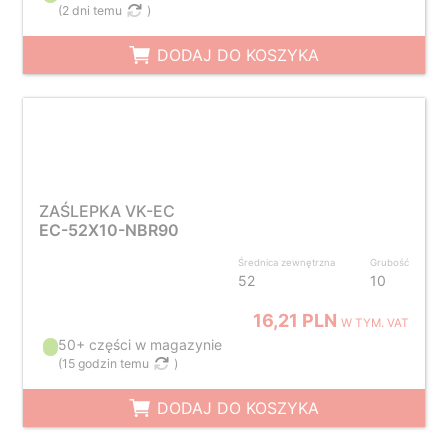
(
2 dni temu
)
DODAJ DO KOSZYKA
ZAŚLEPKA VK-EC
EC-52X10-NBR90
Średnica zewnętrzna
Grubość
52
10
16,21 PLN
W TYM. VAT
50+ części w magazynie
(
15 godzin temu
)
DODAJ DO KOSZYKA