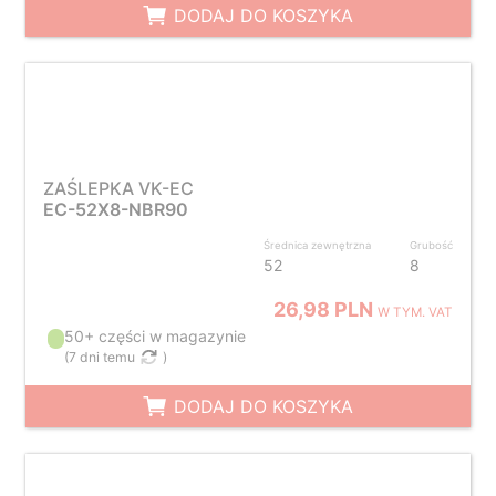
DODAJ DO KOSZYKA
ZAŚLEPKA VK-EC
EC-52X8-NBR90
Średnica zewnętrzna
Grubość
52
8
26,98 PLN
W TYM. VAT
50+ części w magazynie
(
7 dni temu
)
DODAJ DO KOSZYKA