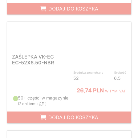
DODAJ DO KOSZYKA
ZAŚLEPKA VK-EC
EC-52X6.50-NBR
Średnica zewnętrzna
Grubość
52
6.5
26,74 PLN
W TYM. VAT
50+ części w magazynie
(
2 dni temu
)
DODAJ DO KOSZYKA