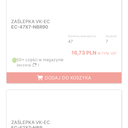
ZAŚLEPKA VK-EC
EC-47X7-NBR90
Średnica zewnętrzna
Grubość
47
7
16,73 PLN
W TYM. VAT
50+ części w magazynie
(
wczoraj
)
DODAJ DO KOSZYKA
ZAŚLEPKA VK-EC
EC-52X7-NBR