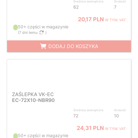
Średnica zewnętrzna
Grubość
62
7
20,17 PLN
W TYM. VAT
50+ części w magazynie
(
7 dni temu
)
DODAJ DO KOSZYKA
ZAŚLEPKA VK-EC
EC-72X10-NBR90
Średnica zewnętrzna
Grubość
72
10
24,31 PLN
W TYM. VAT
50+ części w magazynie