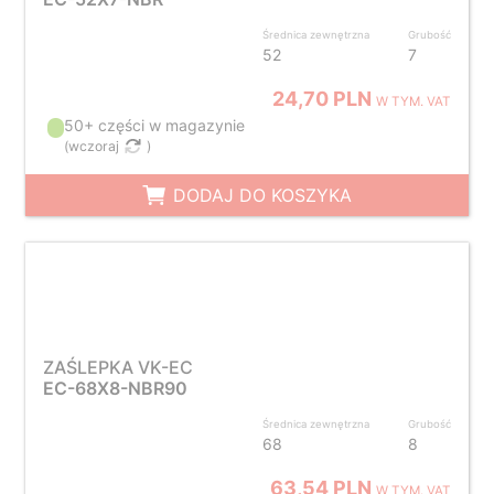
Średnica zewnętrzna
Grubość
52
7
24,70 PLN
W TYM. VAT
50+ części w magazynie
(
wczoraj
)
DODAJ DO KOSZYKA
ZAŚLEPKA VK-EC
EC-68X8-NBR90
Średnica zewnętrzna
Grubość
68
8
63,54 PLN
W TYM. VAT