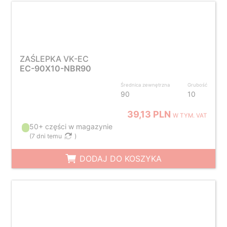
ZAŚLEPKA VK-EC
EC-90X10-NBR90
Średnica zewnętrzna
Grubość
90
10
39,13 PLN
W TYM. VAT
50+ części w magazynie
(
7 dni temu
)
DODAJ DO KOSZYKA