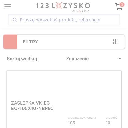
Loading...
0
FILTRY
Sortuj według
Znaczenie
ZAŚLEPKA VK-EC
EC-105X10-NBR90
Średnica zewnętrzna
Grubość
105
10