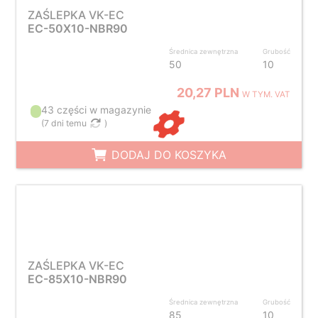
ZAŚLEPKA VK-EC
EC-50X10-NBR90
Średnica zewnętrzna
Grubość
50
10
20,27 PLN
W TYM. VAT
43 części w magazynie
(
7 dni temu
)
DODAJ DO KOSZYKA
ZAŚLEPKA VK-EC
EC-85X10-NBR90
Średnica zewnętrzna
Grubość
85
10