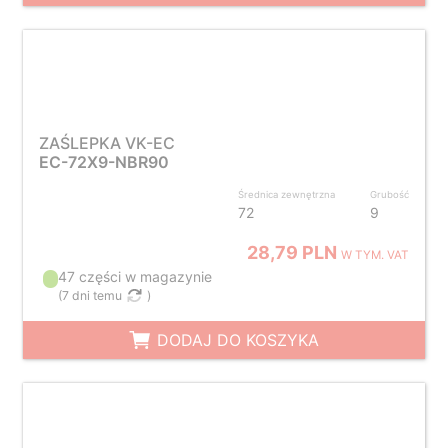
ZAŚLEPKA VK-EC
EC-72X9-NBR90
Średnica zewnętrzna
Grubość
72
9
28,79 PLN
W TYM. VAT
47 części w magazynie
(
7 dni temu
)
DODAJ DO KOSZYKA