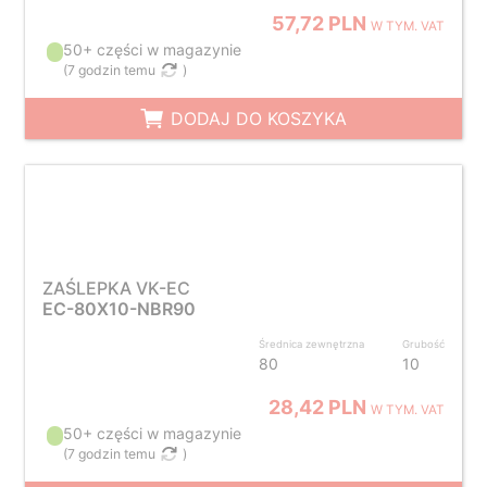
57,72 PLN
W TYM. VAT
50+ części w magazynie
(
7 godzin temu
)
DODAJ DO KOSZYKA
ZAŚLEPKA VK-EC
EC-80X10-NBR90
Średnica zewnętrzna
Grubość
80
10
28,42 PLN
W TYM. VAT
50+ części w magazynie
(
7 godzin temu
)