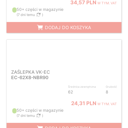
34,57 PLN
W TYM. VAT
50+ części w magazynie
(
7 dni temu
)
DODAJ DO KOSZYKA
ZAŚLEPKA VK-EC
EC-62X8-NBR90
Średnica zewnętrzna
Grubość
62
8
24,31 PLN
W TYM. VAT
50+ części w magazynie
(
7 dni temu
)