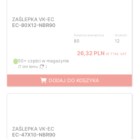
ZAŚLEPKA VK-EC
EC-80X12-NBR90
Średnica zewnętrzna
Grubość
80
12
26,32 PLN
W TYM. VAT
50+ części w magazynie
(
7 dni temu
)
DODAJ DO KOSZYKA
ZAŚLEPKA VK-EC
EC-47X10-NBR90