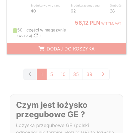
Średnica wewnętrzna
Średnica zewnętrzna
Grubość
40
62
28
56,12 PLN
W TYM. VAT
50+ części w magazynie
(
wczoraj
)
DODAJ DO KOSZYKA
1
5
10
35
39
Czym jest łożysko
przegubowe GE ?
Łożyska przegubowe GE (polski
odpowiednik terminu
Rotule GE
) to łożyska