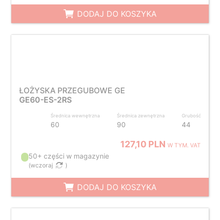
DODAJ DO KOSZYKA
ŁOŻYSKA PRZEGUBOWE GE
GE60-ES-2RS
Średnica wewnętrzna
Średnica zewnętrzna
Grubość
60
90
44
127,10 PLN
W TYM. VAT
50+ części w magazynie
(
wczoraj
)
DODAJ DO KOSZYKA