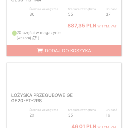
Średnica wewnętrzna
Średnica zewnętrzna
Grubość
30
55
37
887,35 PLN
W TYM. VAT
20 części w magazynie
(
wczoraj
)
DODAJ DO KOSZYKA
ŁOŻYSKA PRZEGUBOWE GE
GE20-ET-2RS
Średnica wewnętrzna
Średnica zewnętrzna
Grubość
20
35
16
46,01 PLN
W TYM. VAT