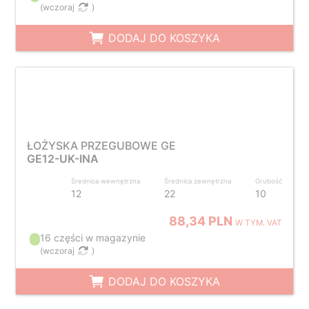
(
wczoraj
)
DODAJ DO KOSZYKA
ŁOŻYSKA PRZEGUBOWE GE
GE12-UK-INA
Średnica wewnętrzna
Średnica zewnętrzna
Grubość
12
22
10
88,34 PLN
W TYM. VAT
16 części w magazynie
(
wczoraj
)
DODAJ DO KOSZYKA