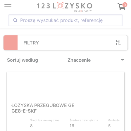
Loading...
0
FILTRY
Sortuj według
Znaczenie
ŁOŻYSKA PRZEGUBOWE GE
GE8-E-SKF
Średnica wewnętrzna
Średnica zewnętrzna
Grubość
8
16
5