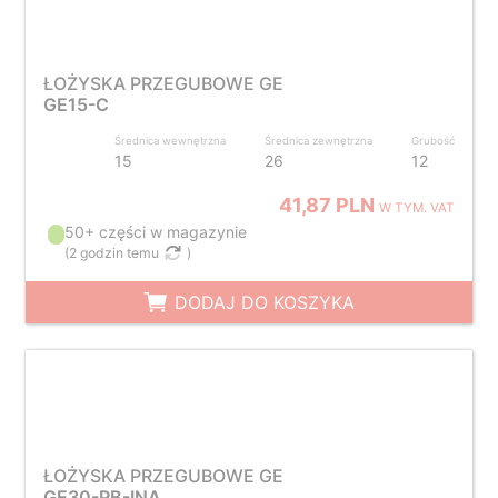
ŁOŻYSKA PRZEGUBOWE GE
GE15-C
Średnica wewnętrzna
Średnica zewnętrzna
Grubość
15
26
12
41,87 PLN
W TYM. VAT
50+ części w magazynie
(
2 godzin temu
)
DODAJ DO KOSZYKA
ŁOŻYSKA PRZEGUBOWE GE
GE30-PB-INA