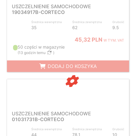
USZCZELNIENIE SAMOCHODOWE
19034917B-CORTECO
Średnica wewnętrzna
Średnica zewnętrzna
Grubość
35
62
9.5
45,32 PLN
W TYM. VAT
50 części w magazynie
(
13 godzin temu
)
DODAJ DO KOSZYKA
USZCZELNIENIE SAMOCHODOWE
01031731B-CORTECO
Średnica wewnętrzna
Średnica zewnętrzna
Grubość
44
78.1
10