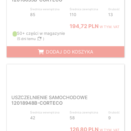
Średnica wewnętrzna
Średnica zewnętrzna
Grubość
85
110
13
194,72 PLN
W TYM. VAT
50+ części w magazynie
(
5 dni temu
)
DODAJ DO KOSZYKA
USZCZELNIENIE SAMOCHODOWE
12018948B-CORTECO
Średnica wewnętrzna
Średnica zewnętrzna
Grubość
42
58
9
126,80 PLN
W TYM. VAT