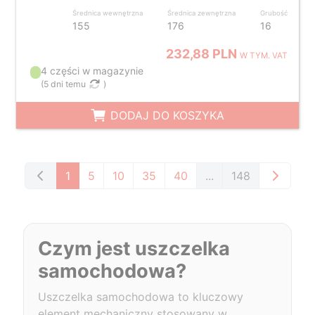
Średnica wewnętrzna
Średnica zewnętrzna
Grubość
155
176
16
232,88 PLN
W TYM. VAT
4 części w magazynie
(
5 dni temu
)
DODAJ DO KOSZYKA
1
5
10
35
40
...
148
Czym jest uszczelka
samochodowa?
Uszczelka samochodowa to kluczowy
element mechaniczny stosowany w