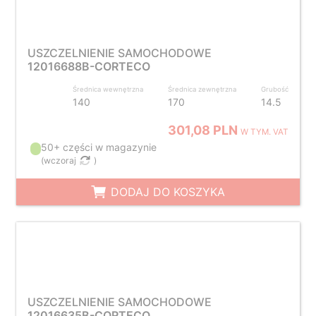
USZCZELNIENIE SAMOCHODOWE
12016688B-CORTECO
Średnica wewnętrzna
Średnica zewnętrzna
Grubość
140
170
14.5
301,08 PLN
W TYM. VAT
50+ części w magazynie
(
wczoraj
)
DODAJ DO KOSZYKA
USZCZELNIENIE SAMOCHODOWE
12016635B-CORTECO