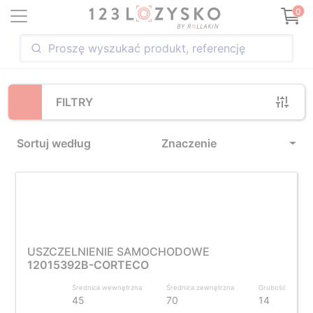
Loading...
0
FILTRY
Sortuj według
Znaczenie
USZCZELNIENIE SAMOCHODOWE
12015392B-CORTECO
Średnica wewnętrzna
Średnica zewnętrzna
Grubość
45
70
14