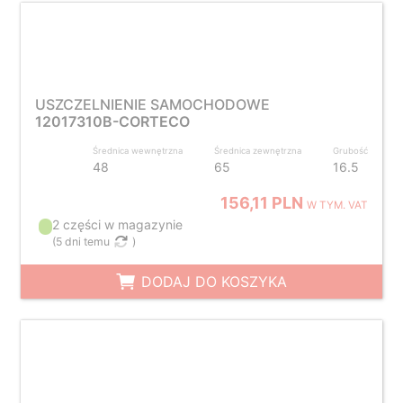
USZCZELNIENIE SAMOCHODOWE
12017310B-CORTECO
Średnica wewnętrzna
Średnica zewnętrzna
Grubość
48
65
16.5
156,11 PLN
W TYM. VAT
2 części w magazynie
(
5 dni temu
)
DODAJ DO KOSZYKA