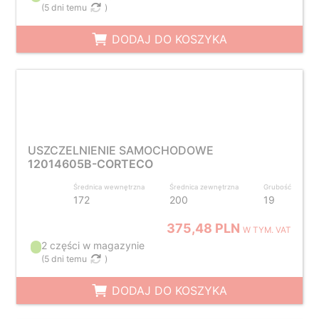
(
5 dni temu
)
DODAJ DO KOSZYKA
USZCZELNIENIE SAMOCHODOWE
12014605B-CORTECO
Średnica wewnętrzna
Średnica zewnętrzna
Grubość
172
200
19
375,48 PLN
W TYM. VAT
2 części w magazynie
(
5 dni temu
)
DODAJ DO KOSZYKA