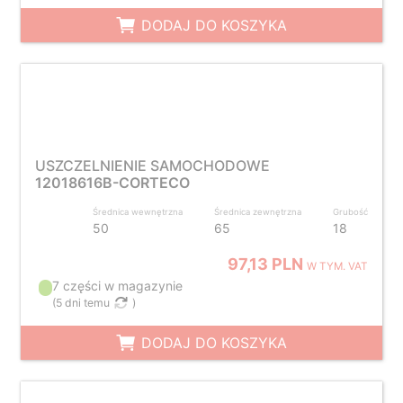
DODAJ DO KOSZYKA
USZCZELNIENIE SAMOCHODOWE
12018616B-CORTECO
Średnica wewnętrzna
Średnica zewnętrzna
Grubość
50
65
18
97,13 PLN
W TYM. VAT
7 części w magazynie
(
5 dni temu
)
DODAJ DO KOSZYKA