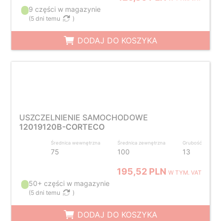
9 części w magazynie
(
5 dni temu
)
DODAJ DO KOSZYKA
USZCZELNIENIE SAMOCHODOWE
12019120B-CORTECO
Średnica wewnętrzna
Średnica zewnętrzna
Grubość
75
100
13
195,52 PLN
W TYM. VAT
50+ części w magazynie
(
5 dni temu
)
DODAJ DO KOSZYKA