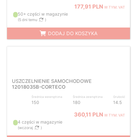
177,91 PLN
W TYM. VAT
50+ części w magazynie
(
5 dni temu
)
DODAJ DO KOSZYKA
USZCZELNIENIE SAMOCHODOWE
12018035B-CORTECO
Średnica wewnętrzna
Średnica zewnętrzna
Grubość
150
180
14.5
360,11 PLN
W TYM. VAT
4 części w magazynie
(
wczoraj
)