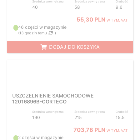
Średnica wewnętrzna
Średnica zewnętrzna
Grubość
40
58
9.6
55,30 PLN
W TYM. VAT
46 części w magazynie
(
13 godzin temu
)
DODAJ DO KOSZYKA
USZCZELNIENIE SAMOCHODOWE
12016896B-CORTECO
Średnica wewnętrzna
Średnica zewnętrzna
Grubość
190
215
15.5
703,78 PLN
W TYM. VAT
2 części w magazynie