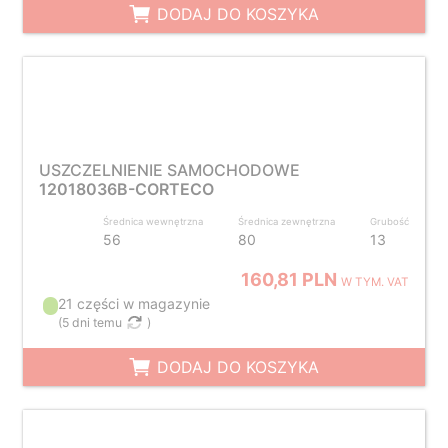
DODAJ DO KOSZYKA
USZCZELNIENIE SAMOCHODOWE
12018036B-CORTECO
Średnica wewnętrzna
Średnica zewnętrzna
Grubość
56
80
13
160,81 PLN
W TYM. VAT
21 części w magazynie
(
5 dni temu
)
DODAJ DO KOSZYKA