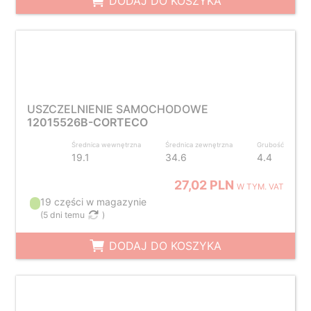
DODAJ DO KOSZYKA
USZCZELNIENIE SAMOCHODOWE
12015526B-CORTECO
Średnica wewnętrzna
Średnica zewnętrzna
Grubość
19.1
34.6
4.4
27,02 PLN
W TYM. VAT
19 części w magazynie
(
5 dni temu
)
DODAJ DO KOSZYKA