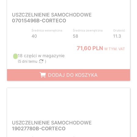
USZCZELNIENIE SAMOCHODOWE
07015496B-CORTECO
Średnica wewnętrzna
Średnica zewnętrzna
Grubość
40
58
11.3
71,60 PLN
W TYM. VAT
18 części w magazynie
(
5 dni temu
)
DODAJ DO KOSZYKA
USZCZELNIENIE SAMOCHODOWE
19027780B-CORTECO