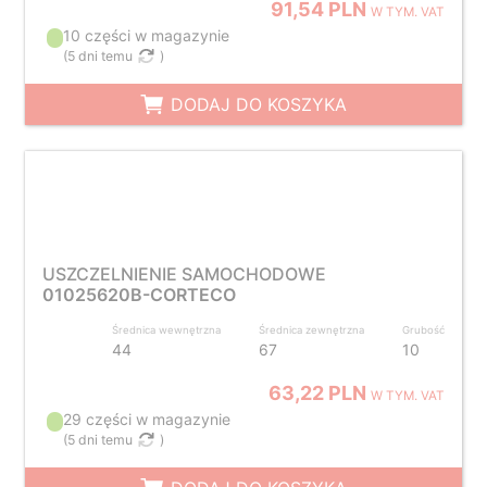
91,54 PLN
W TYM. VAT
10 części w magazynie
(
5 dni temu
)
DODAJ DO KOSZYKA
USZCZELNIENIE SAMOCHODOWE
01025620B-CORTECO
Średnica wewnętrzna
Średnica zewnętrzna
Grubość
44
67
10
63,22 PLN
W TYM. VAT
29 części w magazynie
(
5 dni temu
)