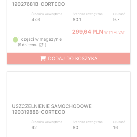
19027681B-CORTECO
Średnica wewnętrzna
Średnica zewnętrzna
Grubość
47.6
80.1
9.7
299,64 PLN
W TYM. VAT
1 części w magazynie
(
5 dni temu
)
DODAJ DO KOSZYKA
USZCZELNIENIE SAMOCHODOWE
19031988B-CORTECO
Średnica wewnętrzna
Średnica zewnętrzna
Grubość
62
80
16