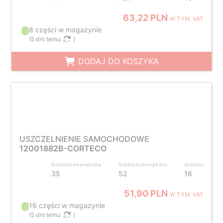
63,22 PLN
W TYM. VAT
8 części w magazynie
(
5 dni temu
)
DODAJ DO KOSZYKA
USZCZELNIENIE SAMOCHODOWE
12001882B-CORTECO
Średnica wewnętrzna
Średnica zewnętrzna
Grubość
35
52
16
51,90 PLN
W TYM. VAT
16 części w magazynie
(
5 dni temu
)