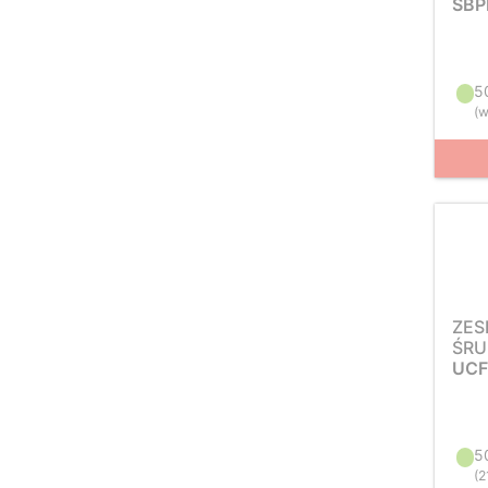
SBP
5
(
w
ZES
ŚRU
UCF
5
(
2