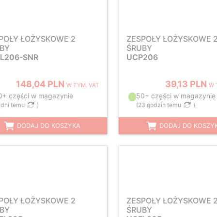
POŁY ŁOŻYSKOWE 2
ZESPOŁY ŁOŻYSKOWE 
BY
ŚRUBY
L206-SNR
UCP206
148,04 PLN
39,13 PLN
W TYM. VAT
W 
0+ części w magazynie
50+ części w magazynie
 dni temu
)
(
23 godzin temu
)
DODAJ DO KOSZYKA
DODAJ DO KOSZY
POŁY ŁOŻYSKOWE 2
ZESPOŁY ŁOŻYSKOWE 
BY
ŚRUBY