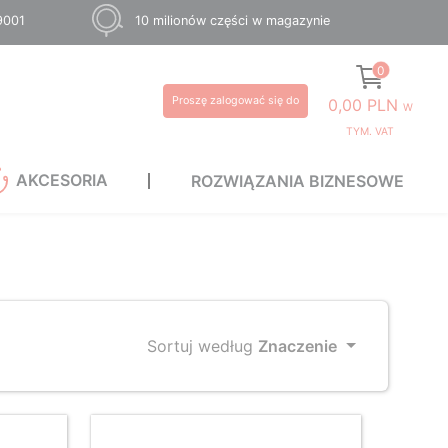
 9001
10 milionów części w magazynie
0
Proszę zalogować się do
0,00 PLN
W
TYM. VAT
AKCESORIA
ROZWIĄZANIA BIZNESOWE
Sortuj według
Znaczenie