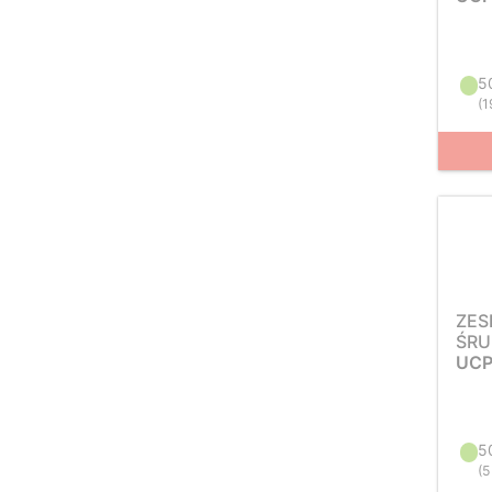
5
(
1
ZES
ŚRU
UCP
5
(
5