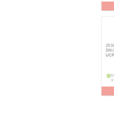
ZES
ŚRU
UCP
5
(
2