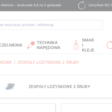
 klientów - doskonałe 4,8 na 5 gwiazdek
Certyfikat ISO
SMAR
TECHNIKA
CZELNIENIA
I
NAPĘDOWA
KLEJE
SKOWE
ZESPOŁY ŁOŻYSKOWE 2 ŚRUBY
ZESPOŁY ŁOŻYSKOWE 2 ŚRUBY