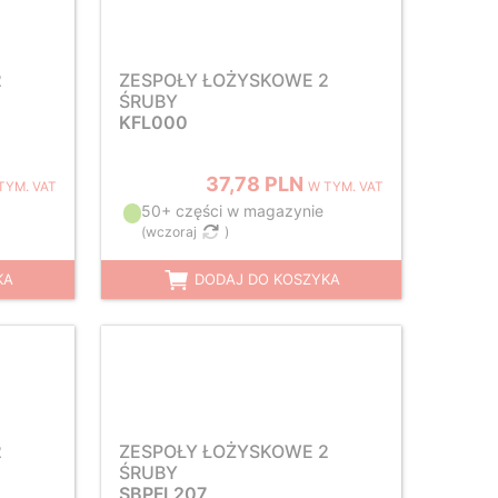
2
ZESPOŁY ŁOŻYSKOWE 2
ŚRUBY
KFL000
37,78 PLN
TYM. VAT
W TYM. VAT
50+ części w magazynie
(
wczoraj
)
KA
DODAJ DO KOSZYKA
2
ZESPOŁY ŁOŻYSKOWE 2
ŚRUBY
SBPFL207