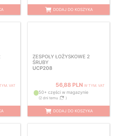
KA
DODAJ DO KOSZYKA
2
ZESPOŁY ŁOŻYSKOWE 2
ŚRUBY
UCP208
56,88 PLN
TYM. VAT
W TYM. VAT
50+ części w magazynie
(
2 dni temu
)
KA
DODAJ DO KOSZYKA