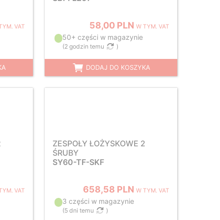
58,00 PLN
TYM. VAT
W TYM. VAT
50+ części w magazynie
(
2 godzin temu
)
KA
DODAJ DO KOSZYKA
2
ZESPOŁY ŁOŻYSKOWE 2
ŚRUBY
SY60-TF-SKF
658,58 PLN
TYM. VAT
W TYM. VAT
3 części w magazynie
(
5 dni temu
)