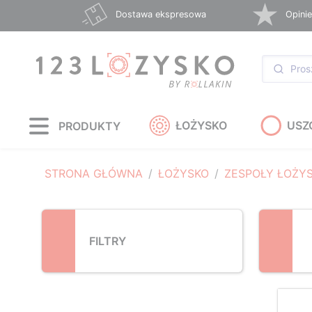
Loading...
Dostawa ekspresowa
Opinie
ŁOŻYSKO
USZ
PRODUKTY
STRONA GŁÓWNA
ŁOŻYSKO
ZESPOŁY ŁOŻY
FILTRY