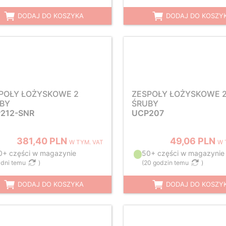
DODAJ DO KOSZYKA
DODAJ DO KOSZY
POŁY ŁOŻYSKOWE 2
ZESPOŁY ŁOŻYSKOWE 
BY
ŚRUBY
212-SNR
UCP207
381,40 PLN
49,06 PLN
W TYM. VAT
W 
0+ części w magazynie
50+ części w magazynie
 dni temu
)
(
20 godzin temu
)
DODAJ DO KOSZYKA
DODAJ DO KOSZY