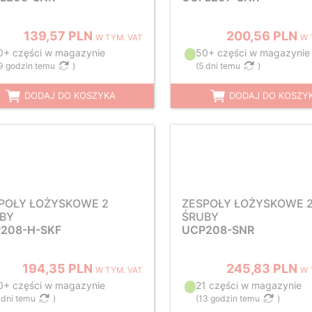
139,57 PLN
200,56 PLN
W TYM. VAT
W 
0+ części w magazynie
50+ części w magazynie
9 godzin temu
)
(
5 dni temu
)
DODAJ DO KOSZYKA
DODAJ DO KOSZY
POŁY ŁOŻYSKOWE 2
ZESPOŁY ŁOŻYSKOWE 
BY
ŚRUBY
208-H-SKF
UCP208-SNR
194,35 PLN
245,83 PLN
W TYM. VAT
W 
0+ części w magazynie
21 części w magazynie
 dni temu
)
(
13 godzin temu
)