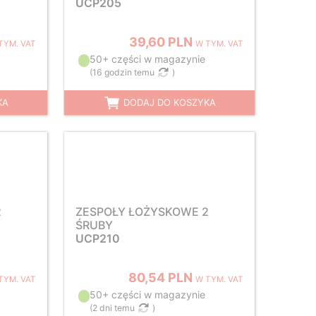
UCP205
39,60 PLN
TYM. VAT
W TYM. VAT
50+ części w magazynie
(
16 godzin temu
)
KA
DODAJ DO KOSZYKA
2
ZESPOŁY ŁOŻYSKOWE 2
ŚRUBY
UCP210
80,54 PLN
TYM. VAT
W TYM. VAT
50+ części w magazynie
(
2 dni temu
)