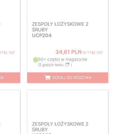
2
ZESPOŁY ŁOŻYSKOWE 2
ŚRUBY
UCP204
34,61 PLN
TYM. VAT
W TYM. VAT
50+ części w magazynie
(
2 godzin temu
)
KA
DODAJ DO KOSZYKA
2
ZESPOŁY ŁOŻYSKOWE 2
ŚRUBY