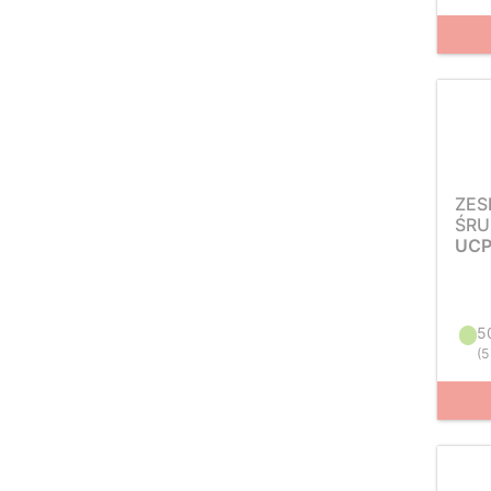
ZES
ŚRU
UCP
5
(
5