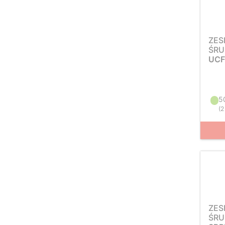
ZES
ŚRU
UCF
5
(
2
ZES
ŚRU