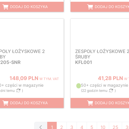
DODAJ DO KOSZYKA
DODAJ DO KOSZY
POŁY ŁOŻYSKOWE 2
ZESPOŁY ŁOŻYSKOWE 
BY
ŚRUBY
205-SNR
KFL001
148,09 PLN
41,28 PLN
W TYM. VAT
W 
0+ części w magazynie
50+ części w magazynie
 dni temu
)
(
22 godzin temu
)
DODAJ DO KOSZYKA
DODAJ DO KOSZY
1
2
3
4
5
10
25
3