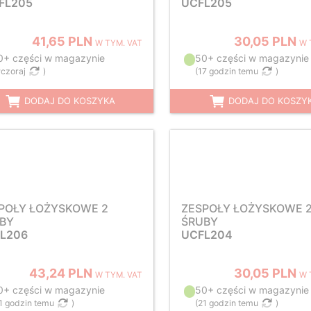
FL205
UCFL205
41,65 PLN
30,05 PLN
W TYM. VAT
W 
0+ części w magazynie
50+ części w magazynie
czoraj
)
(
17 godzin temu
)
DODAJ DO KOSZYKA
DODAJ DO KOSZY
POŁY ŁOŻYSKOWE 2
ZESPOŁY ŁOŻYSKOWE 
BY
ŚRUBY
L206
UCFL204
43,24 PLN
30,05 PLN
W TYM. VAT
W 
0+ części w magazynie
50+ części w magazynie
1 godzin temu
)
(
21 godzin temu
)