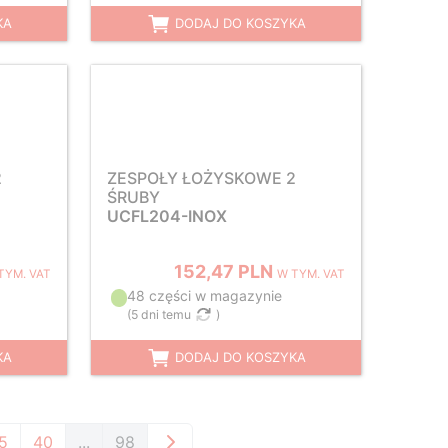
KA
DODAJ DO KOSZYKA
2
ZESPOŁY ŁOŻYSKOWE 2
ŚRUBY
UCFL204-INOX
152,47 PLN
TYM. VAT
W TYM. VAT
48 części w magazynie
(
5 dni temu
)
KA
DODAJ DO KOSZYKA
5
40
...
98