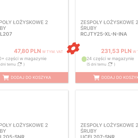
POŁY ŁOŻYSKOWE 2
ZESPOŁY ŁOŻYSKOWE 
BY
ŚRUBY
L207
RCJTY25-XL-N-INA
47,80 PLN
231,53 PLN
W TYM. VAT
W 
0+ części w magazynie
24 części w magazynie
 dni temu
)
(
5 dni temu
)
DODAJ DO KOSZYKA
DODAJ DO KOSZY
POŁY ŁOŻYSKOWE 2
ZESPOŁY ŁOŻYSKOWE 
BY
ŚRUBY
L205-SNR
UCFL207-SNR