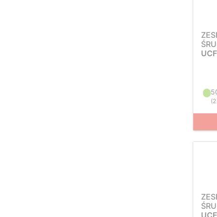
ZES
ŚRU
UCF
5
(
2
ZES
ŚRU
UCF