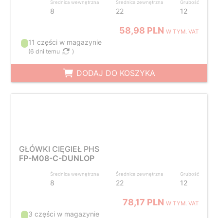
Średnica wewnętrzna
Średnica zewnętrzna
Grubość
8
22
12
58,98 PLN
W TYM. VAT
11 części w magazynie
(
6 dni temu
)
DODAJ DO KOSZYKA
GŁÓWKI CIĘGIEŁ PHS
FP-M08-C-DUNLOP
Średnica wewnętrzna
Średnica zewnętrzna
Grubość
8
22
12
78,17 PLN
W TYM. VAT
3 części w magazynie