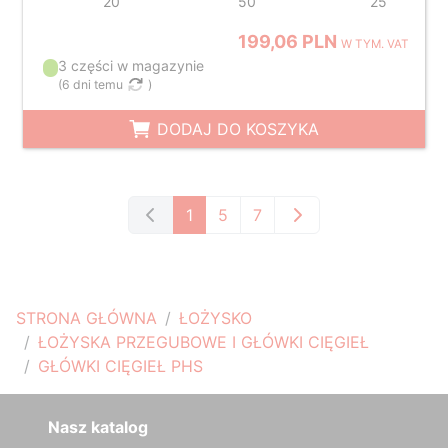
20
50
25
199,06 PLN
W TYM. VAT
3 części w magazynie
(
6 dni temu
)
DODAJ DO KOSZYKA
1
5
7
STRONA GŁÓWNA
ŁOŻYSKO
ŁOŻYSKA PRZEGUBOWE I GŁÓWKI CIĘGIEŁ
GŁÓWKI CIĘGIEŁ PHS
Nasz katalog