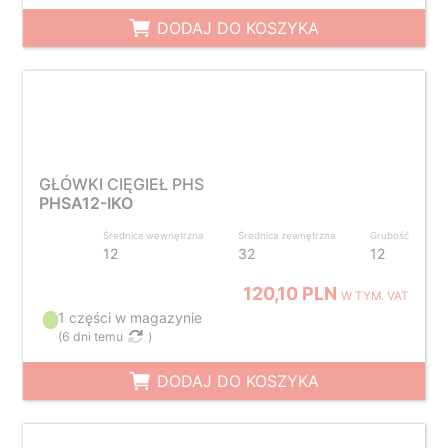
DODAJ DO KOSZYKA
GŁÓWKI CIĘGIEŁ PHS
PHSA12-IKO
Średnica wewnętrzna
Średnica zewnętrzna
Grubość
12
32
12
120,10 PLN
W TYM. VAT
1 części w magazynie
(
6 dni temu
)
DODAJ DO KOSZYKA