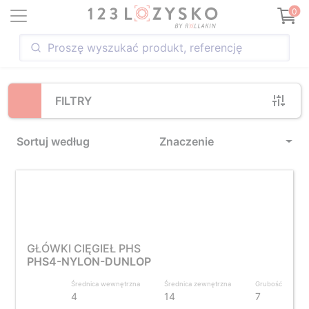
Loading...
0
FILTRY
Sortuj według
Znaczenie
GŁÓWKI CIĘGIEŁ PHS
PHS4-NYLON-DUNLOP
Średnica wewnętrzna
Średnica zewnętrzna
Grubość
4
14
7