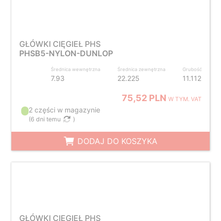
GŁÓWKI CIĘGIEŁ PHS
PHSB5-NYLON-DUNLOP
Średnica wewnętrzna
Średnica zewnętrzna
Grubość
7.93
22.225
11.112
75,52 PLN
W TYM. VAT
2 części w magazynie
(
6 dni temu
)
DODAJ DO KOSZYKA
GŁÓWKI CIĘGIEŁ PHS