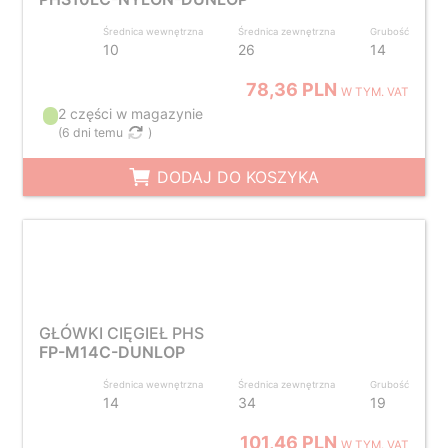
Średnica wewnętrzna
Średnica zewnętrzna
Grubość
10
26
14
78,36 PLN
W TYM. VAT
2 części w magazynie
(
6 dni temu
)
DODAJ DO KOSZYKA
GŁÓWKI CIĘGIEŁ PHS
FP-M14C-DUNLOP
Średnica wewnętrzna
Średnica zewnętrzna
Grubość
14
34
19
101,46 PLN
W TYM. VAT