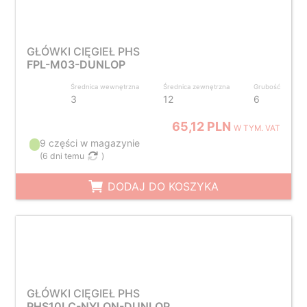
GŁÓWKI CIĘGIEŁ PHS
FPL-M03-DUNLOP
Średnica wewnętrzna
Średnica zewnętrzna
Grubość
3
12
6
65,12 PLN
W TYM. VAT
9 części w magazynie
(
6 dni temu
)
DODAJ DO KOSZYKA
GŁÓWKI CIĘGIEŁ PHS
PHS10LC-NYLON-DUNLOP