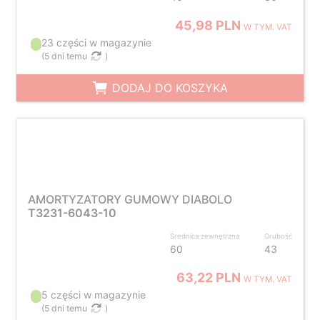
45,98 PLN
W TYM. VAT
23 części w magazynie
(
5 dni temu
)
DODAJ DO KOSZYKA
AMORTYZATORY GUMOWY DIABOLO
T3231-6043-10
Średnica zewnętrzna
Grubość
60
43
63,22 PLN
W TYM. VAT
5 części w magazynie
(
5 dni temu
)