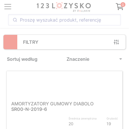
Loading...
0
FILTRY
Sortuj według
Znaczenie
AMORTYZATORY GUMOWY DIABOLO
SR00-N-2019-6
Średnica zewnętrzna
Grubość
20
19