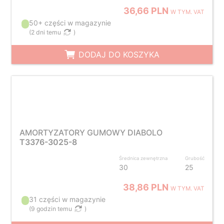
36,66 PLN
W TYM. VAT
50+ części w magazynie
(
2 dni temu
)
DODAJ DO KOSZYKA
AMORTYZATORY GUMOWY DIABOLO
T3376-3025-8
Średnica zewnętrzna
Grubość
30
25
38,86 PLN
W TYM. VAT
31 części w magazynie
(
9 godzin temu
)