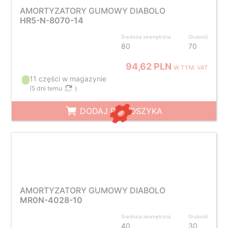
AMORTYZATORY GUMOWY DIABOLO
HR5-N-8070-14
Średnica zewnętrzna
Grubość
80
70
94,62 PLN
W TYM. VAT
11 części w magazynie
(
5 dni temu
)
DODAJ DO KOSZYKA
AMORTYZATORY GUMOWY DIABOLO
MR0N-4028-10
Średnica zewnętrzna
Grubość
40
30