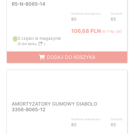
R5-N-8065-14
Średnica zewnętrzna
Grubość
80
65
106,68 PLN
W TYM. VAT
3 części w magazynie
(
5 dni temu
)
DODAJ DO KOSZYKA
AMORTYZATORY GUMOWY DIABOLO
3356-8065-12
Średnica zewnętrzna
Grubość
80
65