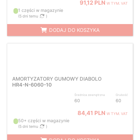
91,12 PLN
W TYM. VAT
1 części w magazynie
(
5 dni temu
)
DODAJ DO KOSZYKA
AMORTYZATORY GUMOWY DIABOLO
HR4-N-6060-10
Średnica zewnętrzna
Grubość
60
60
84,41 PLN
W TYM. VAT
50+ części w magazynie
(
5 dni temu
)