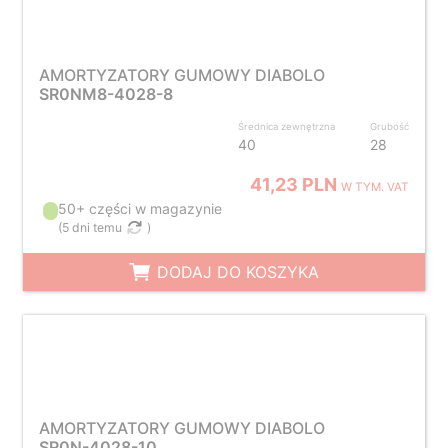
AMORTYZATORY GUMOWY DIABOLO
SR0NM8-4028-8
Średnica zewnętrzna
Grubość
40
28
41,23 PLN
W TYM. VAT
50+ części w magazynie
(
5 dni temu
)
DODAJ DO KOSZYKA
AMORTYZATORY GUMOWY DIABOLO
SR0N-4028-10