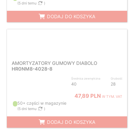
(
5 dni temu
)
DODAJ DO KOSZYKA
AMORTYZATORY GUMOWY DIABOLO
HR0NM8-4028-8
Średnica zewnętrzna
Grubość
40
28
47,89 PLN
W TYM. VAT
50+ części w magazynie
(
5 dni temu
)
DODAJ DO KOSZYKA