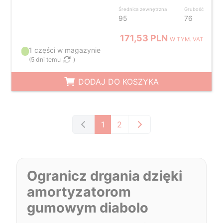
Średnica zewnętrzna
Grubość
95
76
171,53 PLN
W TYM. VAT
1 części w magazynie
(
5 dni temu
)
DODAJ DO KOSZYKA
1
2
Ogranicz drgania dzięki
amortyzatorom
gumowym diabolo