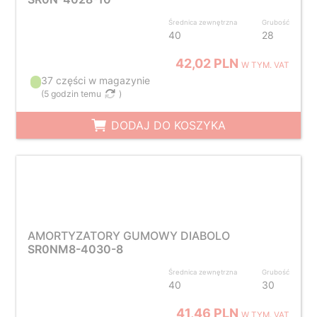
Średnica zewnętrzna
Grubość
40
28
42,02 PLN
W TYM. VAT
37 części w magazynie
(
5 godzin temu
)
DODAJ DO KOSZYKA
AMORTYZATORY GUMOWY DIABOLO
SR0NM8-4030-8
Średnica zewnętrzna
Grubość
40
30
41,46 PLN
W TYM. VAT