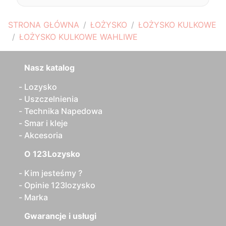
STRONA GŁÓWNA
ŁOŻYSKO
ŁOŻYSKO KULKOWE
ŁOŻYSKO KULKOWE WAHLIWE
Nasz katalog
Lozysko
Uszczelnienia
Technika Napedowa
Smar i kleje
Akcesoria
O 123Lozysko
Kim jesteśmy ?
Opinie 123lozysko
Marka
Gwarancje i usługi