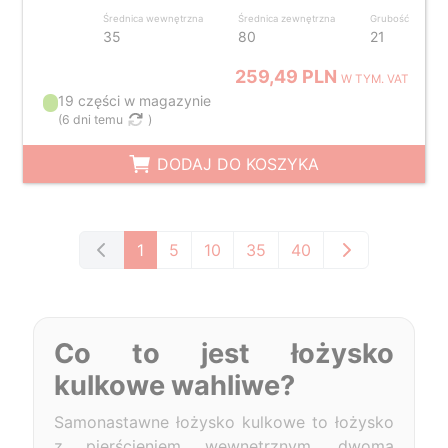
Średnica wewnętrzna
Średnica zewnętrzna
Grubość
35
80
21
259,49 PLN
W TYM. VAT
19 części w magazynie
(
6 dni temu
)
DODAJ DO KOSZYKA
1
5
10
35
40
Co to jest łożysko
kulkowe wahliwe?
Samonastawne łożysko kulkowe to łożysko
z pierścieniem wewnętrznym, dwoma