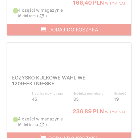
166,40 PLN
W TYM. VAT
4 części w magazynie
(
6 dni temu
)
DODAJ DO KOSZYKA
ŁOŻYSKO KULKOWE WAHLIWE
1209-EKTN9-SKF
Średnica wewnętrzna
Średnica zewnętrzna
Grubość
45
85
19
236,89 PLN
W TYM. VAT
4 części w magazynie
(
6 dni temu
)