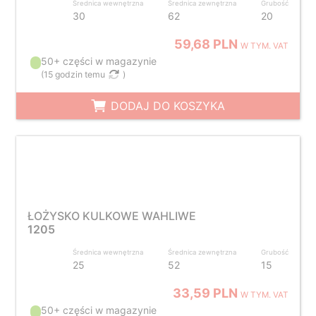
Średnica wewnętrzna
Średnica zewnętrzna
Grubość
30
62
20
59,68 PLN
W TYM. VAT
50+ części w magazynie
(
15 godzin temu
)
DODAJ DO KOSZYKA
ŁOŻYSKO KULKOWE WAHLIWE
1205
Średnica wewnętrzna
Średnica zewnętrzna
Grubość
25
52
15
33,59 PLN
W TYM. VAT
50+ części w magazynie