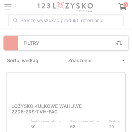
Loading...
0
FILTRY
Sortuj według
Znaczenie
ŁOŻYSKO KULKOWE WAHLIWE
2206-2RS-TVH-FAG
Średnica wewnętrzna
Średnica zewnętrzna
Grubość
30
62
20