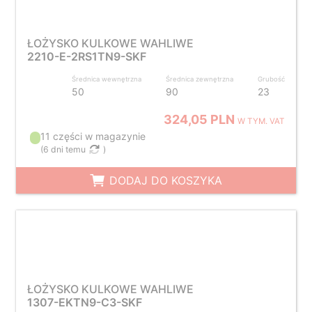
ŁOŻYSKO KULKOWE WAHLIWE
2210-E-2RS1TN9-SKF
Średnica wewnętrzna
Średnica zewnętrzna
Grubość
50
90
23
324,05 PLN
W TYM. VAT
11 części w magazynie
(
6 dni temu
)
DODAJ DO KOSZYKA
ŁOŻYSKO KULKOWE WAHLIWE
1307-EKTN9-C3-SKF