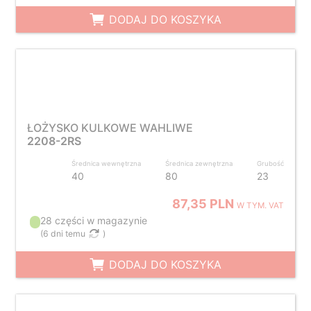
DODAJ DO KOSZYKA
ŁOŻYSKO KULKOWE WAHLIWE
2208-2RS
Średnica wewnętrzna
Średnica zewnętrzna
Grubość
40
80
23
87,35 PLN
W TYM. VAT
28 części w magazynie
(
6 dni temu
)
DODAJ DO KOSZYKA