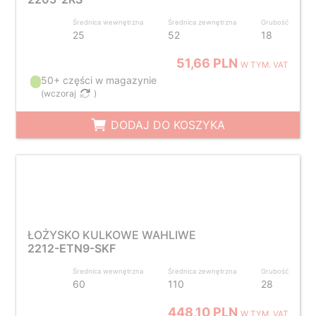
Średnica wewnętrzna
Średnica zewnętrzna
Grubość
25
52
18
51,66 PLN
W TYM. VAT
50+ części w magazynie
(
wczoraj
)
DODAJ DO KOSZYKA
ŁOŻYSKO KULKOWE WAHLIWE
2212-ETN9-SKF
Średnica wewnętrzna
Średnica zewnętrzna
Grubość
60
110
28
448,10 PLN
W TYM. VAT