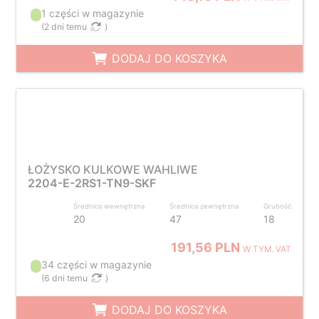
1 części w magazynie
(
2 dni temu
)
DODAJ DO KOSZYKA
ŁOŻYSKO KULKOWE WAHLIWE
2204-E-2RS1-TN9-SKF
Średnica wewnętrzna
Średnica zewnętrzna
Grubość
20
47
18
191,56 PLN
W TYM. VAT
34 części w magazynie
(
6 dni temu
)
DODAJ DO KOSZYKA