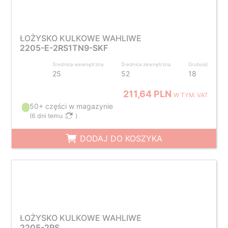
ŁOŻYSKO KULKOWE WAHLIWE
2205-E-2RS1TN9-SKF
Średnica wewnętrzna
Średnica zewnętrzna
Grubość
25
52
18
211,64 PLN
W TYM. VAT
50+ części w magazynie
(
6 dni temu
)
DODAJ DO KOSZYKA
ŁOŻYSKO KULKOWE WAHLIWE
2205-2RS