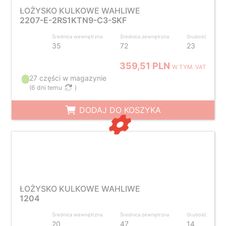
ŁOŻYSKO KULKOWE WAHLIWE
2207-E-2RS1KTN9-C3-SKF
Średnica wewnętrzna
Średnica zewnętrzna
Grubość
35
72
23
359,51 PLN
W TYM. VAT
27 części w magazynie
(
6 dni temu
)
DODAJ DO KOSZYKA
ŁOŻYSKO KULKOWE WAHLIWE
1204
Średnica wewnętrzna
Średnica zewnętrzna
Grubość
20
47
14