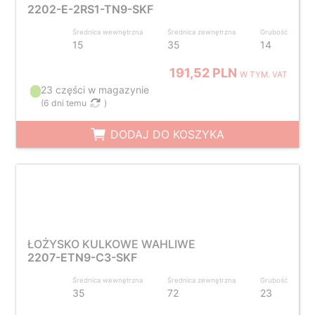
2202-E-2RS1-TN9-SKF
Średnica wewnętrzna
Średnica zewnętrzna
Grubość
15
35
14
191,52 PLN
W TYM. VAT
23 części w magazynie
(
6 dni temu
)
DODAJ DO KOSZYKA
ŁOŻYSKO KULKOWE WAHLIWE
2207-ETN9-C3-SKF
Średnica wewnętrzna
Średnica zewnętrzna
Grubość
35
72
23