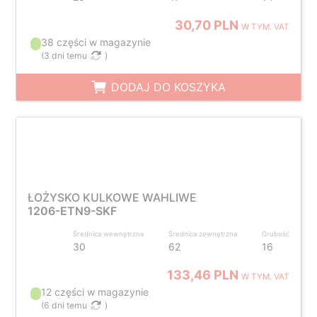
30,70 PLN
W TYM. VAT
38 części w magazynie
(
3 dni temu
)
DODAJ DO KOSZYKA
ŁOŻYSKO KULKOWE WAHLIWE
1206-ETN9-SKF
Średnica wewnętrzna
Średnica zewnętrzna
Grubość
30
62
16
133,46 PLN
W TYM. VAT
12 części w magazynie
(
6 dni temu
)