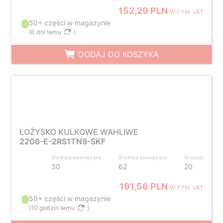
152,29 PLN
W TYM. VAT
50+ części w magazynie
(
6 dni temu
)
DODAJ DO KOSZYKA
ŁOŻYSKO KULKOWE WAHLIWE
2206-E-2RS1TN9-SKF
Średnica wewnętrzna
Średnica zewnętrzna
Grubość
30
62
20
191,56 PLN
W TYM. VAT
50+ części w magazynie
(
10 godzin temu
)