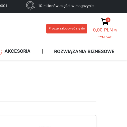
 9001
10 milionów części w magazynie
0
Proszę zalogować się do
0,00 PLN
W
TYM. VAT
AKCESORIA
ROZWIĄZANIA BIZNESOWE