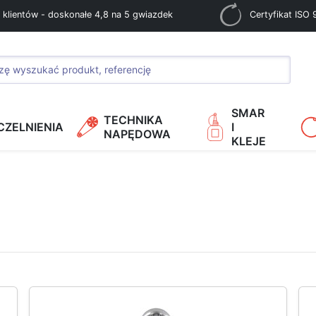
 klientów - doskonałe 4,8 na 5 gwiazdek
Certyfikat ISO
SMAR
TECHNIKA
CZELNIENIA
I
NAPĘDOWA
KLEJE