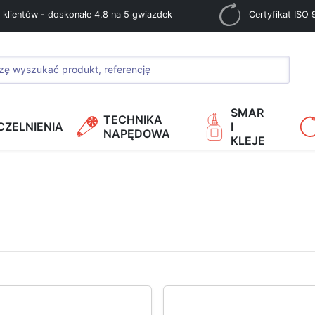
 klientów - doskonałe 4,8 na 5 gwiazdek
Certyfikat ISO
SMAR
TECHNIKA
CZELNIENIA
I
NAPĘDOWA
KLEJE