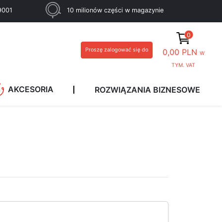
 9001
10 milionów części w magazynie
0
Proszę zalogować się do
0,00 PLN
W
TYM. VAT
AKCESORIA
ROZWIĄZANIA BIZNESOWE