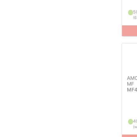
5
(
6
AM
MF
MF4
4
(
w