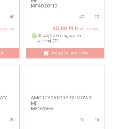
MF
MF4020-10
40
40
20
45,66 PLN
TYM. VAT
W TYM. VAT
28 części w magazynie
(
wczoraj
)
KA
DODAJ DO KOSZYKA
OWY
AMORTYZATORY GUMOWY
MF
MF1515-5
20
15
15