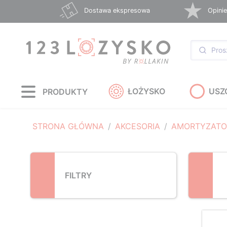
Loading...
Dostawa ekspresowa
Opinie
ŁOŻYSKO
USZ
PRODUKTY
STRONA GŁÓWNA
AKCESORIA
AMORTYZAT
FILTRY