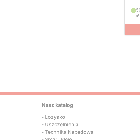
5
(
6
Nasz katalog
Lozysko
Uszczelnienia
Technika Napedowa
Smar i kleje