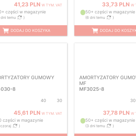
41,23 PLN
33,73 PLN
W TYM. VAT
W 
0+ części w magazynie
50+ części w magazynie
 dni temu
)
(
6 dni temu
)
DODAJ DO KOSZYKA
DODAJ DO KOSZY
ORTYZATORY GUMOWY
AMORTYZATORY GUM
MF
030-8
MF3025-8
40
30
30
45,61 PLN
37,78 PLN
W TYM. VAT
W 
0 części w magazynie
50+ części w magazynie
czoraj
)
(
3 dni temu
)