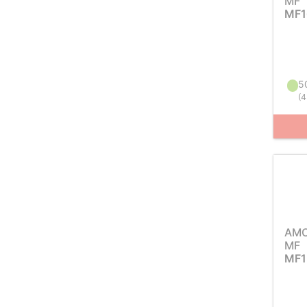
MF
MF1
5
(
4
AM
MF
MF1