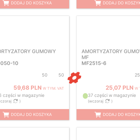
DODAJ DO KOSZYKA
DODAJ DO KOSZY
ORTYZATORY GUMOWY
AMORTYZATORY GUM
MF
050-10
MF2515-6
50
50
25
59,68 PLN
25,07 PLN
W TYM. VAT
W 
6 części w magazynie
37 części w magazynie
czoraj
)
(
wczoraj
)
DODAJ DO KOSZYKA
DODAJ DO KOSZY