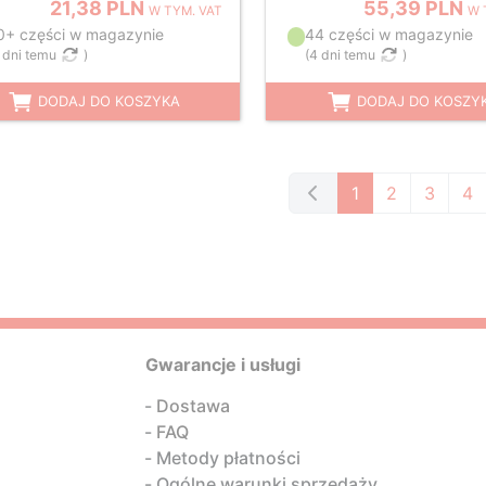
21,38 PLN
55,39 PLN
W TYM. VAT
W 
0+ części w magazynie
44 części w magazynie
 dni temu
)
(
4 dni temu
)
DODAJ DO KOSZYKA
DODAJ DO KOSZY
1
2
3
4
Gwarancje i usługi
Dostawa
FAQ
Metody płatności
Ogólne warunki sprzedaży