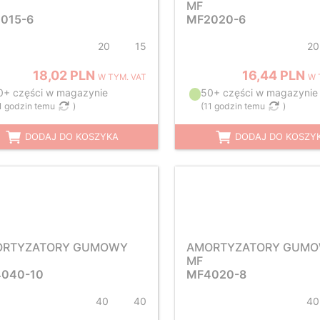
MF
015-6
MF2020-6
20
15
20
18,02 PLN
16,44 PLN
W TYM. VAT
W 
0+ części w magazynie
50+ części w magazynie
1 godzin temu
)
(
11 godzin temu
)
DODAJ DO KOSZYKA
DODAJ DO KOSZY
ORTYZATORY GUMOWY
AMORTYZATORY GUM
MF
040-10
MF4020-8
40
40
40