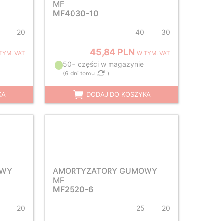
MF
MF4030-10
20
40
30
45,84 PLN
TYM. VAT
W TYM. VAT
50+ części w magazynie
(
6 dni temu
)
KA
DODAJ DO KOSZYKA
OWY
AMORTYZATORY GUMOWY
MF
MF2520-6
20
25
20