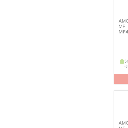
AM
MF
MF4
5
(
6
AM