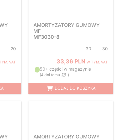
OWY
AMORTYZATORY GUMOWY
MF
MF3030-8
20
30
30
33,36 PLN
TYM. VAT
W TYM. VAT
50+ części w magazynie
(
4 dni temu
)
KA
DODAJ DO KOSZYKA
OWY
AMORTYZATORY GUMOWY