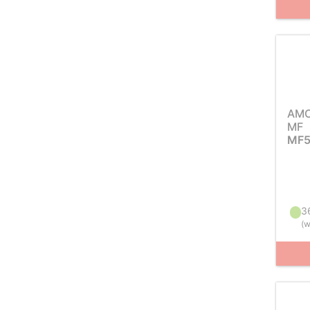
AM
MF
MF5
3
(
w