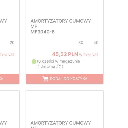
OWY
AMORTYZATORY GUMOWY
MF
MF3040-8
20
30
40
45,52 PLN
TYM. VAT
W TYM. VAT
16 części w magazynie
(
4 dni temu
)
KA
DODAJ DO KOSZYKA
OWY
AMORTYZATORY GUMOWY