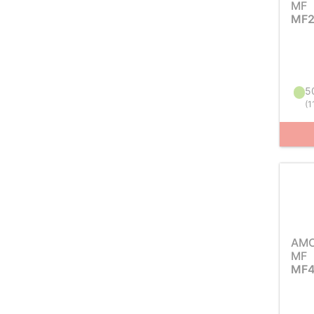
MF
MF2
5
(
1
AM
MF
MF4