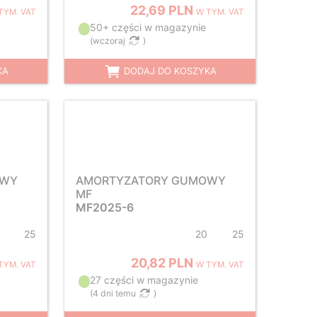
22,69 PLN
TYM. VAT
W TYM. VAT
50+ części w magazynie
(
wczoraj
)
KA
DODAJ DO KOSZYKA
OWY
AMORTYZATORY GUMOWY
MF
MF2025-6
25
20
25
20,82 PLN
TYM. VAT
W TYM. VAT
27 części w magazynie
(
4 dni temu
)