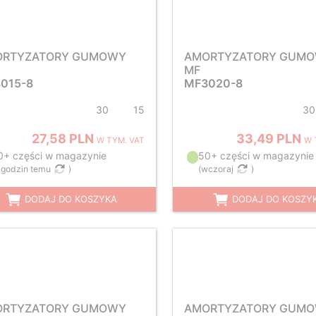
ORTYZATORY GUMOWY
AMORTYZATORY GUM
MF
015-8
MF3020-8
30
15
30
27,58 PLN
33,49 PLN
W TYM. VAT
W 
0+ części w magazynie
50+ części w magazynie
 godzin temu
)
(
wczoraj
)
DODAJ DO KOSZYKA
DODAJ DO KOSZY
ORTYZATORY GUMOWY
AMORTYZATORY GUM