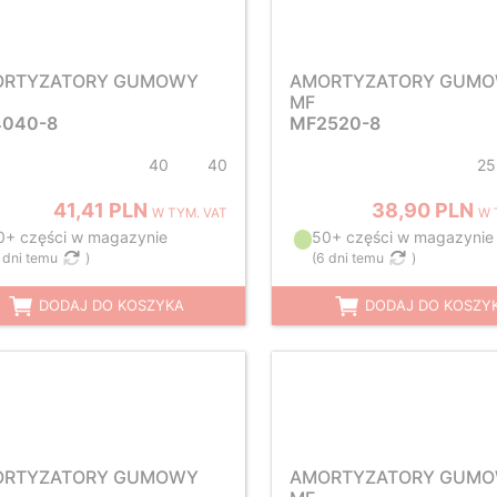
ORTYZATORY GUMOWY
AMORTYZATORY GUM
MF
040-8
MF2520-8
40
40
25
41,41 PLN
38,90 PLN
W TYM. VAT
W 
0+ części w magazynie
50+ części w magazynie
 dni temu
)
(
6 dni temu
)
DODAJ DO KOSZYKA
DODAJ DO KOSZY
ORTYZATORY GUMOWY
AMORTYZATORY GUM