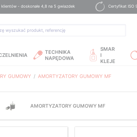
 klientów - doskonałe 4,8 na 5 gwiazdek
Certyfikat ISO
SMAR
TECHNIKA
CZELNIENIA
I
NAPĘDOWA
KLEJE
ORY GUMOWY
AMORTYZATORY GUMOWY MF
AMORTYZATORY GUMOWY MF