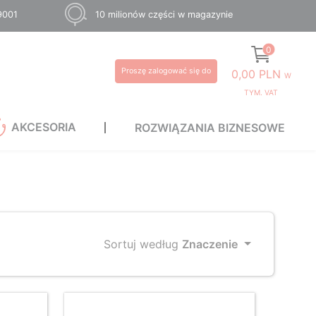
 9001
10 milionów części w magazynie
0
Proszę zalogować się do
0,00 PLN
W
TYM. VAT
AKCESORIA
ROZWIĄZANIA BIZNESOWE
Sortuj według
Znaczenie