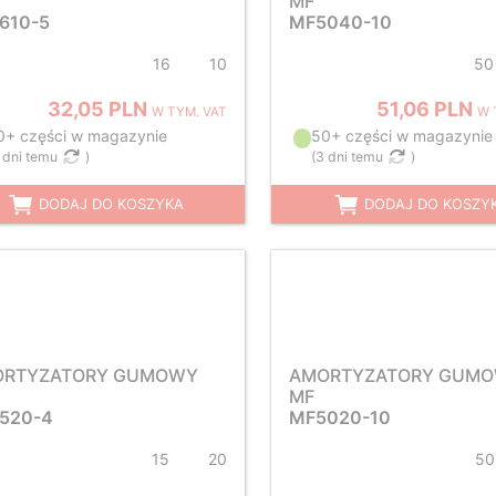
MF
610-5
MF5040-10
16
10
50
32,05 PLN
51,06 PLN
W TYM. VAT
W 
0+ części w magazynie
50+ części w magazynie
 dni temu
)
(
3 dni temu
)
DODAJ DO KOSZYKA
DODAJ DO KOSZY
ORTYZATORY GUMOWY
AMORTYZATORY GUM
MF
520-4
MF5020-10
15
20
50