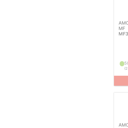
AM
MF
MF3
5
(
2
AM