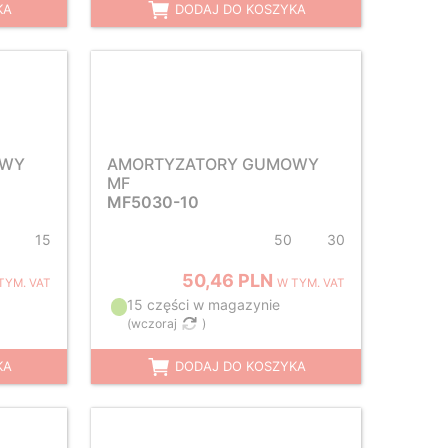
KA
DODAJ DO KOSZYKA
OWY
AMORTYZATORY GUMOWY
MF
MF5030-10
15
50
30
50,46 PLN
TYM. VAT
W TYM. VAT
15 części w magazynie
(
wczoraj
)
KA
DODAJ DO KOSZYKA