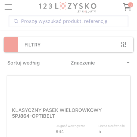
Loading...
0
FILTRY
Sortuj według
Znaczenie
KLASYCZNY PASEK WIELOROWKOWY
5PJ864-OPTIBELT
Długość wewnętrzna
Liczba nierówności
864
5