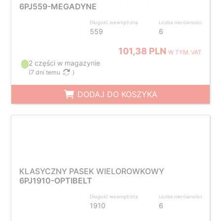
6PJ559-MEGADYNE
Długość wewnętrzna
Liczba nierówności
559
6
101,38 PLN
W TYM. VAT
2 części w magazynie
(
7 dni temu
)
DODAJ DO KOSZYKA
KLASYCZNY PASEK WIELOROWKOWY
6PJ1910-OPTIBELT
Długość wewnętrzna
Liczba nierówności
1910
6