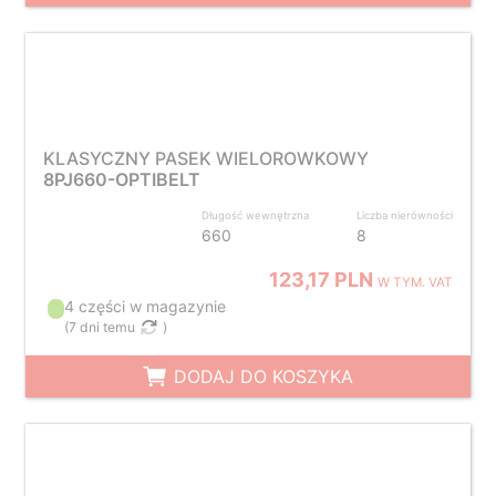
KLASYCZNY PASEK WIELOROWKOWY
8PJ660-OPTIBELT
Długość wewnętrzna
Liczba nierówności
660
8
123,17 PLN
W TYM. VAT
4 części w magazynie
(
7 dni temu
)
DODAJ DO KOSZYKA