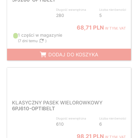
Długość wewnętrzna
Liczba nierówności
280
5
68,71 PLN
W TYM. VAT
1 części w magazynie
(
7 dni temu
)
DODAJ DO KOSZYKA
KLASYCZNY PASEK WIELOROWKOWY
6PJ610-OPTIBELT
Długość wewnętrzna
Liczba nierówności
610
6
98,21 PLN
W TYM. VAT