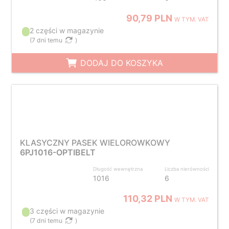
90,79 PLN
W TYM. VAT
2 części w magazynie
(
7 dni temu
)
DODAJ DO KOSZYKA
KLASYCZNY PASEK WIELOROWKOWY
6PJ1016-OPTIBELT
Długość wewnętrzna
Liczba nierówności
1016
6
110,32 PLN
W TYM. VAT
3 części w magazynie
(
7 dni temu
)