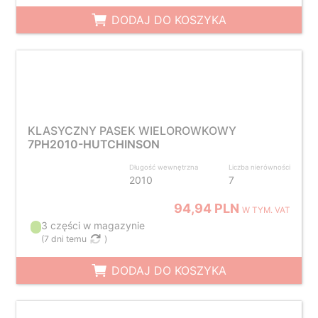
DODAJ DO KOSZYKA
KLASYCZNY PASEK WIELOROWKOWY
7PH2010-HUTCHINSON
Długość wewnętrzna
Liczba nierówności
2010
7
94,94 PLN
W TYM. VAT
3 części w magazynie
(
7 dni temu
)
DODAJ DO KOSZYKA