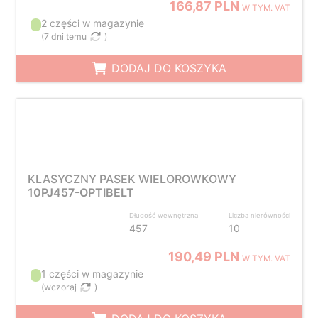
166,87 PLN
W TYM. VAT
2 części w magazynie
(
7 dni temu
)
DODAJ DO KOSZYKA
KLASYCZNY PASEK WIELOROWKOWY
10PJ457-OPTIBELT
Długość wewnętrzna
Liczba nierówności
457
10
190,49 PLN
W TYM. VAT
1 części w magazynie
(
wczoraj
)