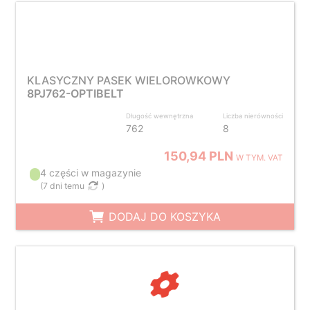
KLASYCZNY PASEK WIELOROWKOWY
8PJ762-OPTIBELT
Długość wewnętrzna
Liczba nierówności
762
8
150,94 PLN
W TYM. VAT
4 części w magazynie
(
7 dni temu
)
DODAJ DO KOSZYKA