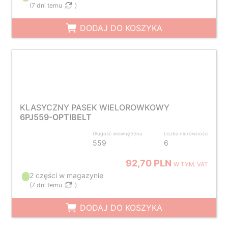
(
7 dni temu
)
DODAJ DO KOSZYKA
KLASYCZNY PASEK WIELOROWKOWY
6PJ559-OPTIBELT
Długość wewnętrzna
Liczba nierówności
559
6
92,70 PLN
W TYM. VAT
2 części w magazynie
(
7 dni temu
)
DODAJ DO KOSZYKA