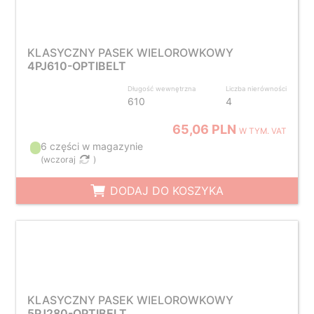
KLASYCZNY PASEK WIELOROWKOWY
4PJ610-OPTIBELT
Długość wewnętrzna
Liczba nierówności
610
4
65,06 PLN
W TYM. VAT
6 części w magazynie
(
wczoraj
)
DODAJ DO KOSZYKA
KLASYCZNY PASEK WIELOROWKOWY
5PJ280-OPTIBELT