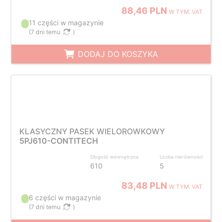
88,46 PLN
W TYM. VAT
11 części w magazynie
(
7 dni temu
)
DODAJ DO KOSZYKA
KLASYCZNY PASEK WIELOROWKOWY
5PJ610-CONTITECH
Długość wewnętrzna
Liczba nierówności
610
5
83,48 PLN
W TYM. VAT
6 części w magazynie
(
7 dni temu
)