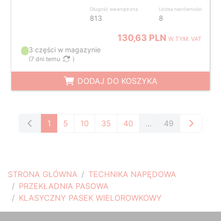
Długość wewnętrzna
Liczba nierówności
813
8
130,63 PLN
W TYM. VAT
3 części w magazynie
(
7 dni temu
)
DODAJ DO KOSZYKA
1
5
10
35
40
...
49
STRONA GŁÓWNA
TECHNIKA NAPĘDOWA
PRZEKŁADNIA PASOWA
KLASYCZNY PASEK WIELOROWKOWY