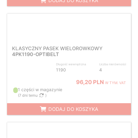
DODAJ DO KOSZYKA
KLASYCZNY PASEK WIELOROWKOWY
4PK1190-OPTIBELT
Długość wewnętrzna
Liczba nierówności
1190
4
96,20 PLN
W TYM. VAT
1 części w magazynie
(
7 dni temu
)
DODAJ DO KOSZYKA