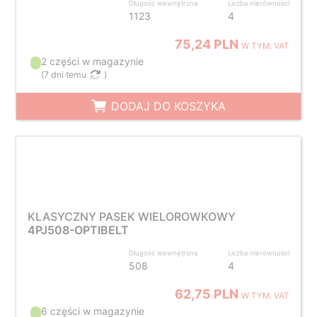
Długość wewnętrzna
Liczba nierówności
1123
4
75,24 PLN
W TYM. VAT
2 części w magazynie
(
7 dni temu
)
DODAJ DO KOSZYKA
KLASYCZNY PASEK WIELOROWKOWY
4PJ508-OPTIBELT
Długość wewnętrzna
Liczba nierówności
508
4
62,75 PLN
W TYM. VAT
6 części w magazynie