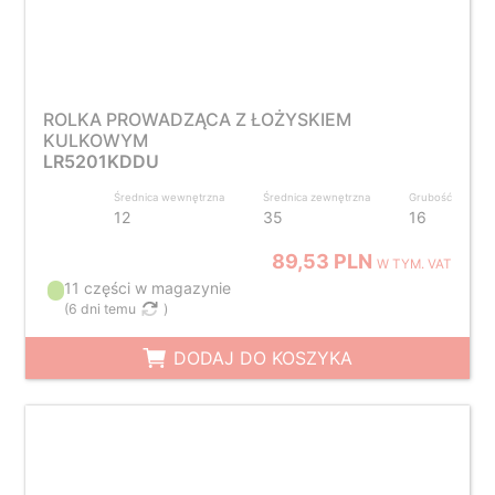
ROLKA PROWADZĄCA Z ŁOŻYSKIEM
KULKOWYM
LR5201KDDU
Średnica wewnętrzna
Średnica zewnętrzna
Grubość
12
35
16
89,53 PLN
W TYM. VAT
11 części w magazynie
(
6 dni temu
)
DODAJ DO KOSZYKA