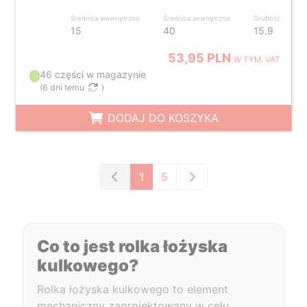
Średnica wewnętrzna
Średnica zewnętrzna
Grubość
15
40
15.9
53,95 PLN
W TYM. VAT
46 części w magazynie
(
6 dni temu
)
DODAJ DO KOSZYKA
1
5
Co to jest rolka łożyska
kulkowego?
Rolka łożyska kulkowego to element
mechaniczny zaprojektowany w celu