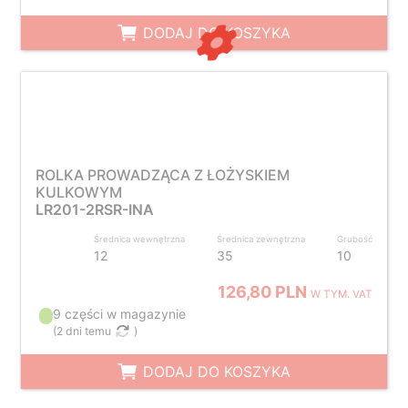
DODAJ DO KOSZYKA
ROLKA PROWADZĄCA Z ŁOŻYSKIEM
KULKOWYM
LR201-2RSR-INA
Średnica wewnętrzna
Średnica zewnętrzna
Grubość
12
35
10
126,80 PLN
W TYM. VAT
9 części w magazynie
(
2 dni temu
)
DODAJ DO KOSZYKA