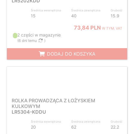
LR5202KDD
Średnica wewnętrzna
Średnica zewnętrzna
Grubość
15
40
15.9
73,84 PLN
W TYM. VAT
2 części w magazynie
(
6 dni temu
)
DODAJ DO KOSZYKA
ROLKA PROWADZĄCA Z ŁOŻYSKIEM
KULKOWYM
LR5304-KDDU
Średnica wewnętrzna
Średnica zewnętrzna
Grubość
20
62
22.2