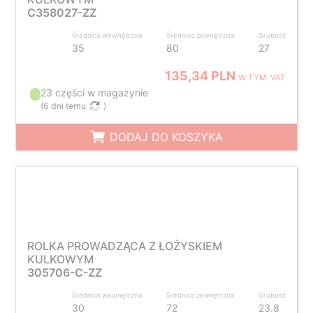
C358027-ZZ
Średnica wewnętrzna
Średnica zewnętrzna
Grubość
35
80
27
135,34 PLN
W TYM. VAT
23 części w magazynie
(
6 dni temu
)
DODAJ DO KOSZYKA
ROLKA PROWADZĄCA Z ŁOŻYSKIEM
KULKOWYM
305706-C-ZZ
Średnica wewnętrzna
Średnica zewnętrzna
Grubość
30
72
23.8