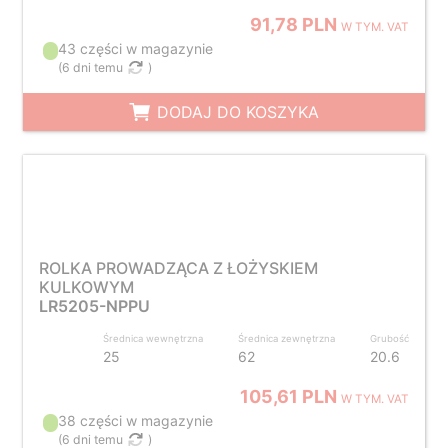
91,78 PLN
W TYM. VAT
43 części w magazynie
(
6 dni temu
)
DODAJ DO KOSZYKA
ROLKA PROWADZĄCA Z ŁOŻYSKIEM
KULKOWYM
LR5205-NPPU
Średnica wewnętrzna
Średnica zewnętrzna
Grubość
25
62
20.6
105,61 PLN
W TYM. VAT
38 części w magazynie
(
6 dni temu
)