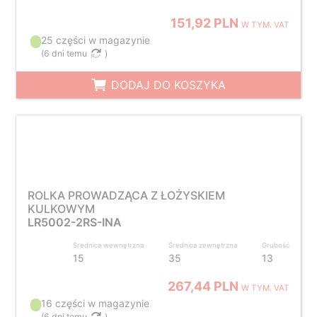
151,92 PLN
W TYM. VAT
25 części w magazynie
(
6 dni temu
)
DODAJ DO KOSZYKA
ROLKA PROWADZĄCA Z ŁOŻYSKIEM
KULKOWYM
LR5002-2RS-INA
Średnica wewnętrzna
Średnica zewnętrzna
Grubość
15
35
13
267,44 PLN
W TYM. VAT
16 części w magazynie
(
6 dni temu
)