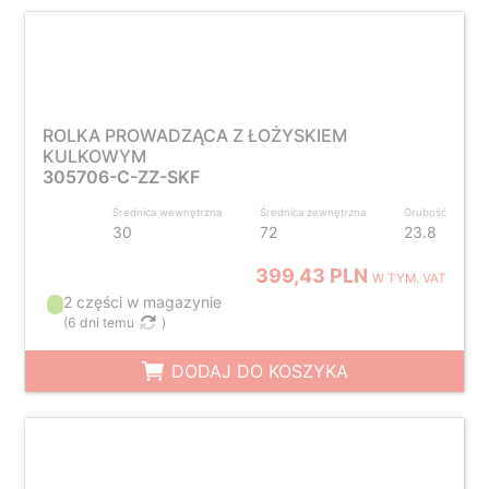
ROLKA PROWADZĄCA Z ŁOŻYSKIEM
KULKOWYM
305706-C-ZZ-SKF
Średnica wewnętrzna
Średnica zewnętrzna
Grubość
30
72
23.8
399,43 PLN
W TYM. VAT
2 części w magazynie
(
6 dni temu
)
DODAJ DO KOSZYKA