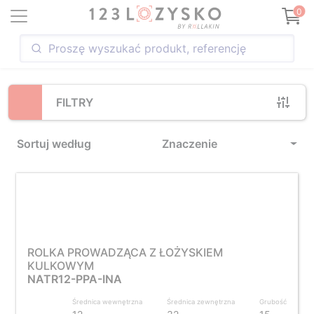
Loading...
0
FILTRY
Sortuj według
Znaczenie
ROLKA PROWADZĄCA Z ŁOŻYSKIEM
KULKOWYM
NATR12-PPA-INA
Średnica wewnętrzna
Średnica zewnętrzna
Grubość