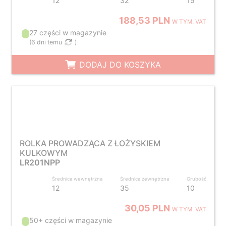
12
32
15
188,53 PLN
W TYM. VAT
27 części w magazynie
(
6 dni temu
)
DODAJ DO KOSZYKA
ROLKA PROWADZĄCA Z ŁOŻYSKIEM
KULKOWYM
LR201NPP
Średnica wewnętrzna
Średnica zewnętrzna
Grubość
12
35
10
30,05 PLN
W TYM. VAT
50+ części w magazynie