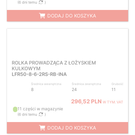
(
6 dni temu
)
DODAJ DO KOSZYKA
ROLKA PROWADZĄCA Z ŁOŻYSKIEM
KULKOWYM
LFR50-8-6-2RS-RB-INA
Średnica wewnętrzna
Średnica zewnętrzna
Grubość
8
24
11
296,52 PLN
W TYM. VAT
11 części w magazynie
(
6 dni temu
)
DODAJ DO KOSZYKA