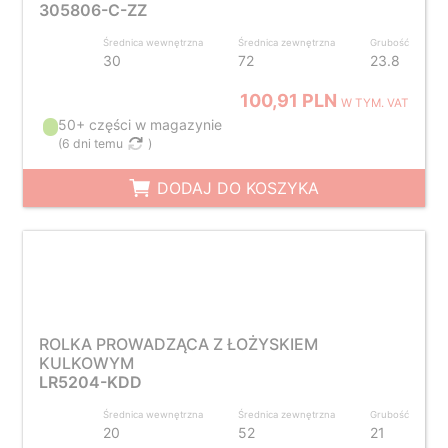
305806-C-ZZ
Średnica wewnętrzna
Średnica zewnętrzna
Grubość
30
72
23.8
100,91 PLN
W TYM. VAT
50+ części w magazynie
(
6 dni temu
)
DODAJ DO KOSZYKA
ROLKA PROWADZĄCA Z ŁOŻYSKIEM
KULKOWYM
LR5204-KDD
Średnica wewnętrzna
Średnica zewnętrzna
Grubość
20
52
21