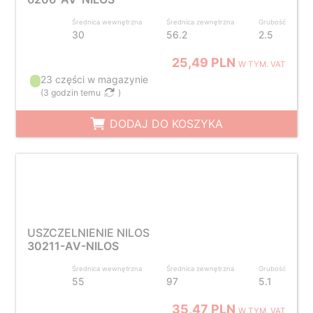
Średnica wewnętrzna
Średnica zewnętrzna
Grubość
30
56.2
2.5
25,49 PLN
W TYM. VAT
23 części w magazynie
(
3 godzin temu
)
DODAJ DO KOSZYKA
USZCZELNIENIE NILOS
30211-AV-NILOS
Średnica wewnętrzna
Średnica zewnętrzna
Grubość
55
97
5.1
35,47 PLN
W TYM. VAT