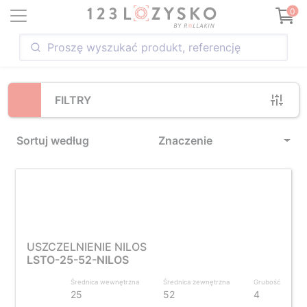
Loading...
0
FILTRY
Sortuj według
Znaczenie
USZCZELNIENIE NILOS
LSTO-25-52-NILOS
Średnica wewnętrzna
Średnica zewnętrzna
Grubość
25
52
4