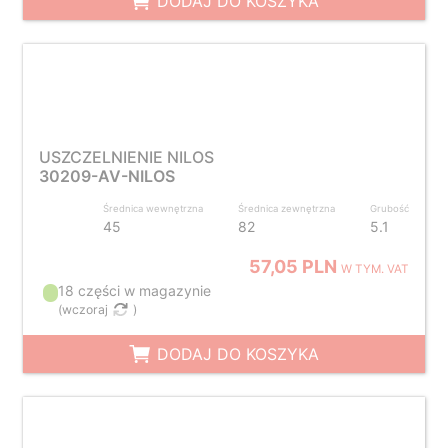
DODAJ DO KOSZYKA
USZCZELNIENIE NILOS
30209-AV-NILOS
Średnica wewnętrzna
Średnica zewnętrzna
Grubość
45
82
5.1
57,05 PLN
W TYM. VAT
18 części w magazynie
(
wczoraj
)
DODAJ DO KOSZYKA