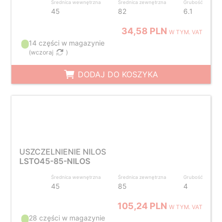
Średnica wewnętrzna
Średnica zewnętrzna
Grubość
45
82
6.1
34,58 PLN
W TYM. VAT
14 części w magazynie
(
wczoraj
)
DODAJ DO KOSZYKA
USZCZELNIENIE NILOS
LSTO45-85-NILOS
Średnica wewnętrzna
Średnica zewnętrzna
Grubość
45
85
4
105,24 PLN
W TYM. VAT
28 części w magazynie