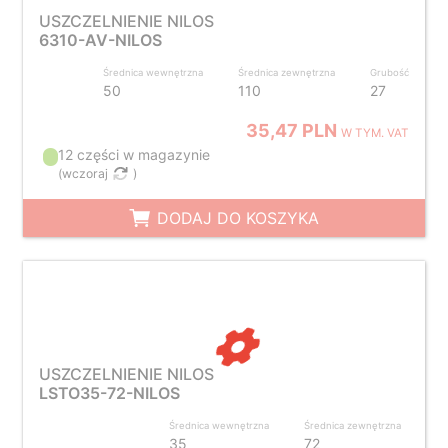
USZCZELNIENIE NILOS
6310-AV-NILOS
Średnica wewnętrzna
Średnica zewnętrzna
Grubość
50
110
27
35,47 PLN
W TYM. VAT
12 części w magazynie
(
wczoraj
)
DODAJ DO KOSZYKA
USZCZELNIENIE NILOS
LSTO35-72-NILOS
Średnica wewnętrzna
Średnica zewnętrzna
35
72