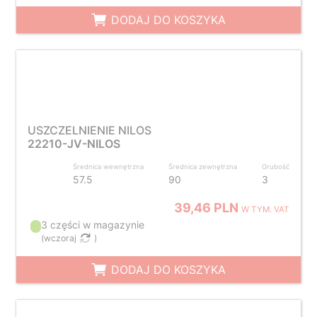
DODAJ DO KOSZYKA
USZCZELNIENIE NILOS
22210-JV-NILOS
Średnica wewnętrzna
Średnica zewnętrzna
Grubość
57.5
90
3
39,46 PLN
W TYM. VAT
3 części w magazynie
(
wczoraj
)
DODAJ DO KOSZYKA