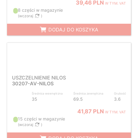
39,46 PLN
W TYM. VAT
8 części w magazynie
(
wczoraj
)
DODAJ DO KOSZYKA
USZCZELNIENIE NILOS
30207-AV-NILOS
Średnica wewnętrzna
Średnica zewnętrzna
Grubość
35
69.5
3.6
41,87 PLN
W TYM. VAT
15 części w magazynie
(
wczoraj
)