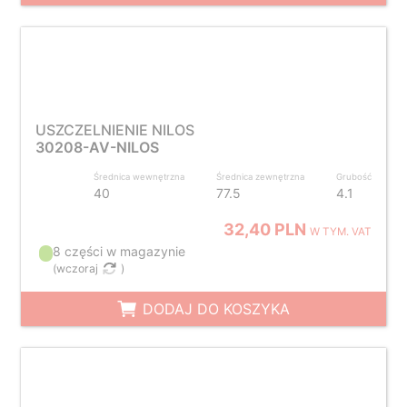
USZCZELNIENIE NILOS
30208-AV-NILOS
Średnica wewnętrzna
Średnica zewnętrzna
Grubość
40
77.5
4.1
32,40 PLN
W TYM. VAT
8 części w magazynie
(
wczoraj
)
DODAJ DO KOSZYKA