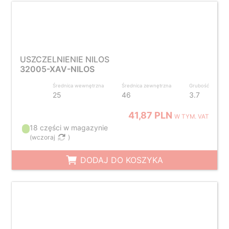
USZCZELNIENIE NILOS
32005-XAV-NILOS
Średnica wewnętrzna
Średnica zewnętrzna
Grubość
25
46
3.7
41,87 PLN
W TYM. VAT
18 części w magazynie
(
wczoraj
)
DODAJ DO KOSZYKA