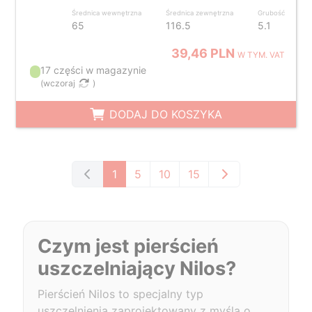
Średnica wewnętrzna
Średnica zewnętrzna
Grubość
65
116.5
5.1
39,46 PLN
W TYM. VAT
17 części w magazynie
(
wczoraj
)
DODAJ DO KOSZYKA
1
5
10
15
Czym jest pierścień
uszczelniający Nilos?
Pierścień Nilos to specjalny typ
uszczelnienia zaprojektowany z myślą o