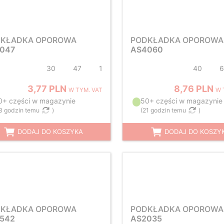
KŁADKA OPOROWA
PODKŁADKA OPOROWA
047
AS4060
30
47
1
40
6
3,77 PLN
8,76 PLN
W TYM. VAT
W 
0+ części w magazynie
50+ części w magazynie
3 godzin temu
)
(
21 godzin temu
)
DODAJ DO KOSZYKA
DODAJ DO KOSZY
KŁADKA OPOROWA
PODKŁADKA OPOROWA
542
AS2035