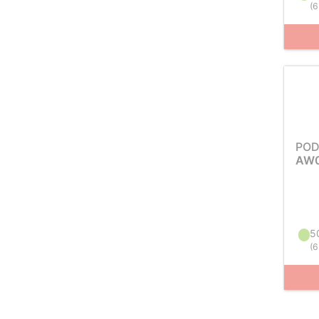
(
6
POD
AW0
5
(
6