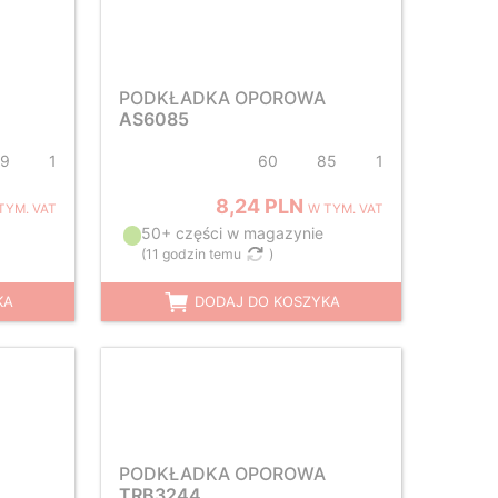
PODKŁADKA OPOROWA
AS6085
29
1
60
85
1
8,24 PLN
TYM. VAT
W TYM. VAT
50+ części w magazynie
(
11 godzin temu
)
KA
DODAJ DO KOSZYKA
PODKŁADKA OPOROWA
TRB3244