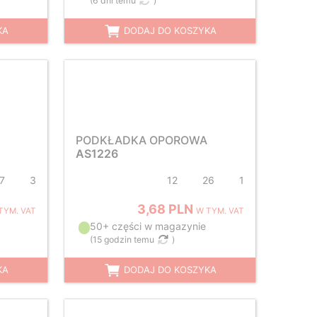
(
6 dni temu
)
KA
DODAJ DO KOSZYKA
PODKŁADKA OPOROWA
AS1226
7
3
12
26
1
3,68 PLN
TYM. VAT
W TYM. VAT
50+ części w magazynie
(
15 godzin temu
)
KA
DODAJ DO KOSZYKA