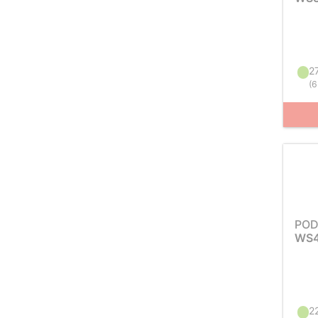
2
(
6
POD
WS4
2