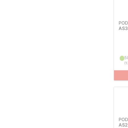
POD
AS3
5
(
1
POD
AS2