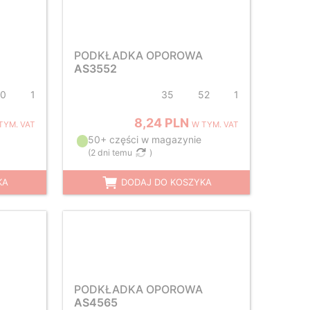
PODKŁADKA OPOROWA
AS3552
0
1
35
52
1
8,24 PLN
TYM. VAT
W TYM. VAT
50+ części w magazynie
(
2 dni temu
)
KA
DODAJ DO KOSZYKA
PODKŁADKA OPOROWA
AS4565