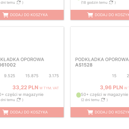
 dni temu
)
(
18 godzin temu
)
DODAJ DO KOSZYKA
DODAJ DO KOSZY
KŁADKA OPOROWA
PODKŁADKA OPOROWA
61002
AS1528
9.525
15.875
3.175
15
33,22 PLN
3,96 PLN
W TYM. VAT
W 
0+ części w magazynie
50+ części w magazynie
 dni temu
)
(
2 dni temu
)
DODAJ DO KOSZYKA
DODAJ DO KOSZY