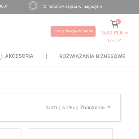
 9001
10 milionów części w magazynie
0
Proszę zalogować się do
0,00 PLN
W
TYM. VAT
AKCESORIA
ROZWIĄZANIA BIZNESOWE
Sortuj według
Znaczenie