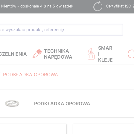
 klientów - doskonałe 4,8 na 5 gwiazdek
Certyfikat ISO
SMAR
TECHNIKA
CZELNIENIA
I
NAPĘDOWA
KLEJE
PODKŁADKA OPOROWA
PODKŁADKA OPOROWA