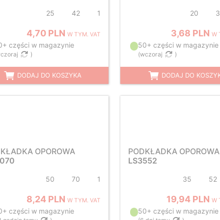
25
42
1
20
3
4,70 PLN
3,68 PLN
W TYM. VAT
W 
0+ części w magazynie
50+ części w magazynie
czoraj
)
(
wczoraj
)
DODAJ DO KOSZYKA
DODAJ DO KOSZY
KŁADKA OPOROWA
PODKŁADKA OPOROWA
070
LS3552
50
70
1
35
52
8,24 PLN
19,94 PLN
W TYM. VAT
W 
0+ części w magazynie
50+ części w magazynie