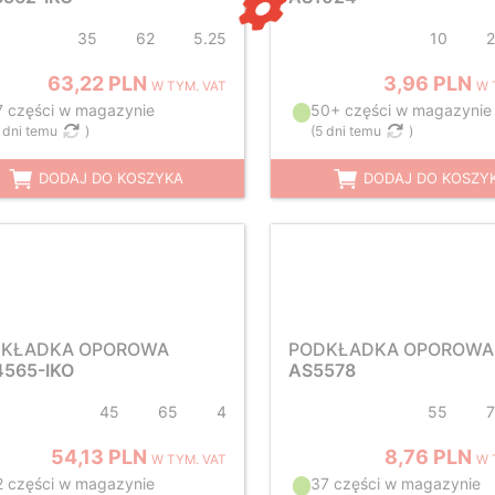
35
62
5.25
10
63,22 PLN
3,96 PLN
W TYM. VAT
W 
7 części w magazynie
50+ części w magazynie
 dni temu
)
(
5 dni temu
)
DODAJ DO KOSZYKA
DODAJ DO KOSZY
KŁADKA OPOROWA
PODKŁADKA OPOROWA
565-IKO
AS5578
45
65
4
55
54,13 PLN
8,76 PLN
W TYM. VAT
W 
2 części w magazynie
37 części w magazynie