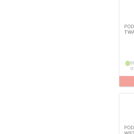
POD
TWA
5
(
2
POD
WS3