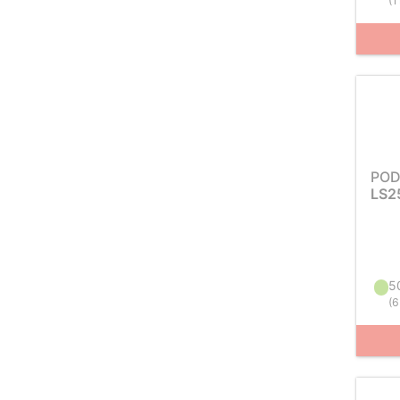
(
1
POD
LS2
5
(
6