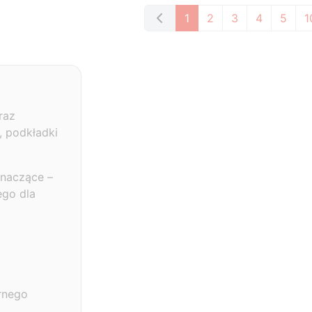
1
2
3
4
5
1
raz
, podkładki
znaczące –
ego dla
rnego