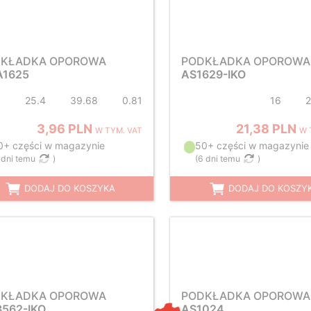
KŁADKA OPOROWA
PODKŁADKA OPOROWA
1625
AS1629-IKO
25.4
39.68
0.81
16
3,96 PLN
21,38 PLN
W TYM. VAT
W 
0+ części w magazynie
50+ części w magazynie
 dni temu
)
(
6 dni temu
)
DODAJ DO KOSZYKA
DODAJ DO KOSZY
KŁADKA OPOROWA
PODKŁADKA OPOROWA
562-IKO
AS1024