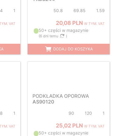
24
1
50.8
69.85
1.59
20,08 PLN
TYM. VAT
W TYM. VAT
50+ części w magazynie
(
6 dni temu
)
KA
DODAJ DO KOSZYKA
PODKŁADKA OPOROWA
AS90120
78
1
90
120
1
25,02 PLN
TYM. VAT
W TYM. VAT
50+ części w magazynie