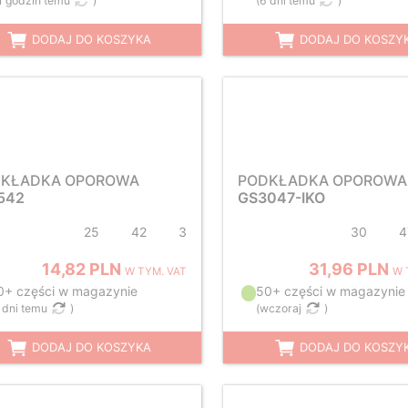
1 godzin temu
)
(
6 dni temu
)
DODAJ DO KOSZYKA
DODAJ DO KOSZY
KŁADKA OPOROWA
PODKŁADKA OPOROWA
542
GS3047-IKO
25
42
3
30
4
14,82 PLN
31,96 PLN
W TYM. VAT
W 
0+ części w magazynie
50+ części w magazynie
 dni temu
)
(
wczoraj
)
DODAJ DO KOSZYKA
DODAJ DO KOSZY