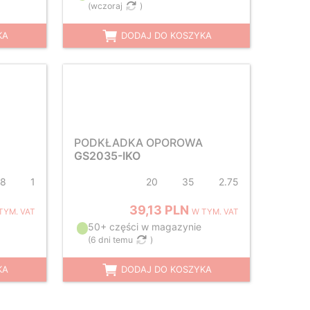
(
wczoraj
)
KA
DODAJ DO KOSZYKA
PODKŁADKA OPOROWA
GS2035-IKO
28
1
20
35
2.75
39,13 PLN
TYM. VAT
W TYM. VAT
50+ części w magazynie
(
6 dni temu
)
KA
DODAJ DO KOSZYKA