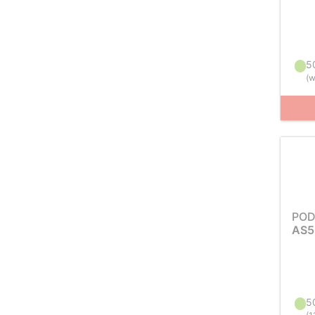
5
(
w
POD
AS5
5