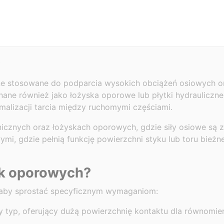
?
e stosowane do podparcia wysokich obciążeń osiowych o
ane również jako łożyska oporowe lub płytki hydrauliczne
imalizacji tarcia między ruchomymi częściami.
cznych oraz łożyskach oporowych, gdzie siły osiowe są 
i, gdzie pełnią funkcję powierzchni styku lub toru bieżn
dek oporowych?
, aby sprostać specyficznym wymaganiom:
ny typ, oferujący dużą powierzchnię kontaktu dla równomie