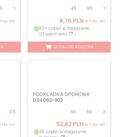
5
1
45
65
1
8,76 PLN
TYM. VAT
W TYM. VAT
50+ części w magazynie
(
22 godzin temu
)
KA
DODAJ DO KOSZYKA
PODKŁADKA OPOROWA
GS4060-IKO
3.5
40
60
3
52,82 PLN
TYM. VAT
W TYM. VAT
35 części w magazynie