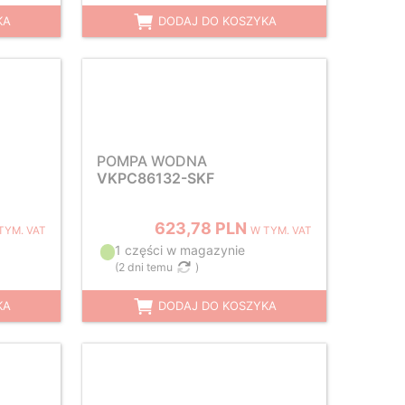
KA
DODAJ DO KOSZYKA
POMPA WODNA
VKPC86132-SKF
623,78 PLN
TYM. VAT
W TYM. VAT
1 części w magazynie
(
2 dni temu
)
KA
DODAJ DO KOSZYKA