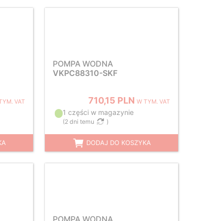
POMPA WODNA
VKPC88310-SKF
710,15 PLN
TYM. VAT
W TYM. VAT
1 części w magazynie
(
2 dni temu
)
KA
DODAJ DO KOSZYKA
POMPA WODNA