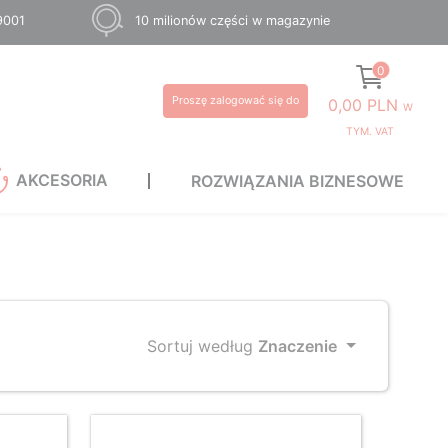
 9001
10 milionów części w magazynie
0
Proszę zalogować się do
0,00 PLN
W
TYM. VAT
AKCESORIA
ROZWIĄZANIA BIZNESOWE
Sortuj według
Znaczenie