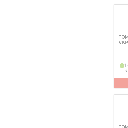
PO
VKP
1
(
6
PO