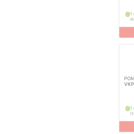
1
(
6
PO
VKP
1
(
3