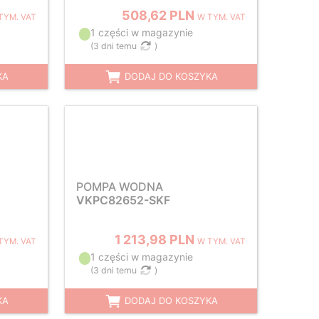
508,62 PLN
TYM. VAT
W TYM. VAT
1 części w magazynie
(
3 dni temu
)
KA
DODAJ DO KOSZYKA
POMPA WODNA
VKPC82652-SKF
1 213,98 PLN
TYM. VAT
W TYM. VAT
1 części w magazynie
(
3 dni temu
)
KA
DODAJ DO KOSZYKA