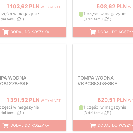
1 103,62 PLN
508,62 PLN
W TYM. VAT
W 
 części w magazynie
1 części w magazynie
 dni temu
)
(
3 dni temu
)
DODAJ DO KOSZYKA
DODAJ DO KOSZY
MPA WODNA
POMPA WODNA
C81278-SKF
VKPC88308-SKF
1 391,52 PLN
820,51 PLN
W TYM. VAT
W 
 części w magazynie
1 części w magazynie
 dni temu
)
(
3 dni temu
)
DODAJ DO KOSZYKA
DODAJ DO KOSZY