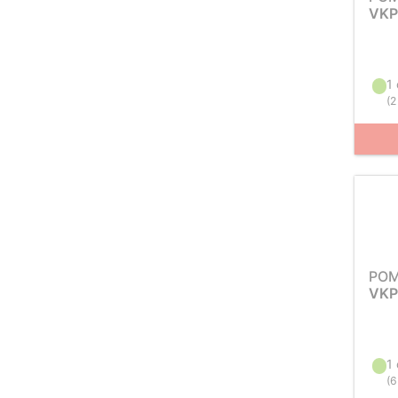
VKP
1
(
2
PO
VKP
1
(
6