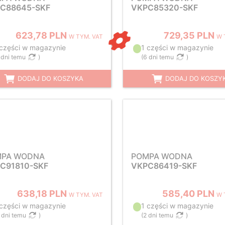
C88645-SKF
VKPC85320-SKF
623,78 PLN
729,35 PLN
W TYM. VAT
W 
 części w magazynie
1 części w magazynie
 dni temu
)
(
6 dni temu
)
DODAJ DO KOSZYKA
DODAJ DO KOSZY
MPA WODNA
POMPA WODNA
C91810-SKF
VKPC86419-SKF
638,18 PLN
585,40 PLN
W TYM. VAT
W 
 części w magazynie
1 części w magazynie
 dni temu
)
(
2 dni temu
)