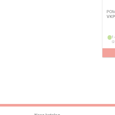
PO
VKP
1
(
2