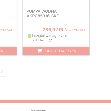
POMPA WODNA
VKPC85316-SKF
786,92 PLN
TYM. VAT
W TYM. VAT
1 części w magazynie
(
2 dni temu
)
KA
DODAJ DO KOSZYKA