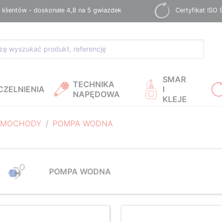
 klientów - doskonałe 4,8 na 5 gwiazdek
Certyfikat ISO
SMAR
TECHNIKA
CZELNIENIA
I
NAPĘDOWA
KLEJE
AMOCHODY
POMPA WODNA
POMPA WODNA