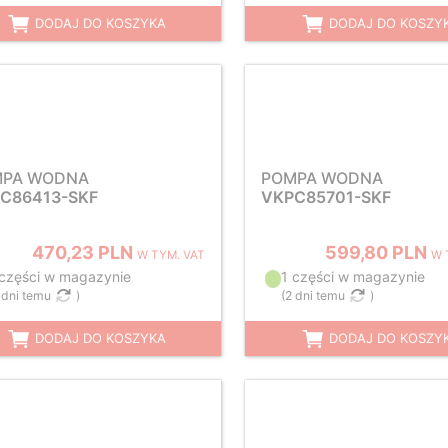
DODAJ DO KOSZYKA
DODAJ DO KOSZY
MPA WODNA
POMPA WODNA
C86413-SKF
VKPC85701-SKF
470,23 PLN
599,80 PLN
W TYM. VAT
W 
 części w magazynie
1 części w magazynie
 dni temu
)
(
2 dni temu
)
DODAJ DO KOSZYKA
DODAJ DO KOSZY