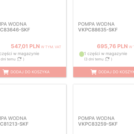
MPA WODNA
POMPA WODNA
C83646-SKF
VKPC88635-SKF
547,01 PLN
695,76 PLN
W TYM. VAT
W 
 części w magazynie
1 części w magazynie
 dni temu
)
(
3 dni temu
)
DODAJ DO KOSZYKA
DODAJ DO KOSZY
MPA WODNA
POMPA WODNA
C81213-SKF
VKPC83259-SKF