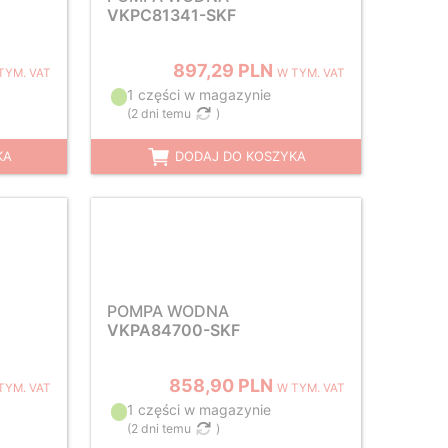
VKPC81341-SKF
897,29 PLN
TYM. VAT
W TYM. VAT
1 części w magazynie
(
2 dni temu
)
KA
DODAJ DO KOSZYKA
POMPA WODNA
VKPA84700-SKF
858,90 PLN
TYM. VAT
W TYM. VAT
1 części w magazynie
(
2 dni temu
)