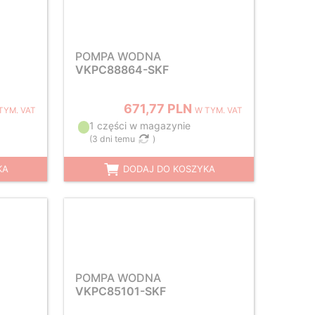
POMPA WODNA
VKPC88864-SKF
671,77 PLN
TYM. VAT
W TYM. VAT
1 części w magazynie
(
3 dni temu
)
KA
DODAJ DO KOSZYKA
POMPA WODNA
VKPC85101-SKF