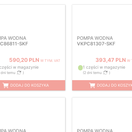
MPA WODNA
POMPA WODNA
C86811-SKF
VKPC81307-SKF
590,20 PLN
393,47 PLN
W TYM. VAT
W 
 części w magazynie
1 części w magazynie
 dni temu
)
(
2 dni temu
)
DODAJ DO KOSZYKA
DODAJ DO KOSZY
MPA WODNA
POMPA WODNA