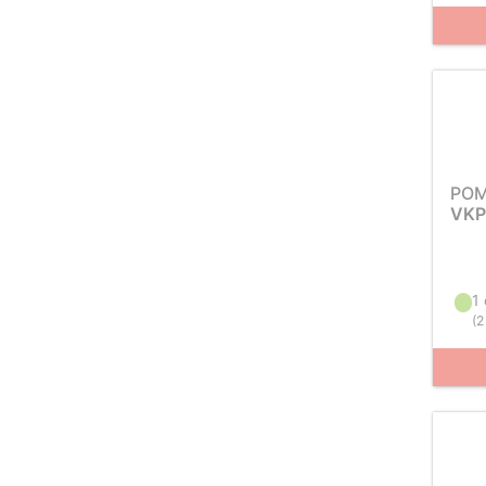
PO
VKP
1
(
2