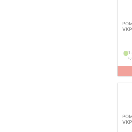
PO
VKP
1
(
6
PO
VKP