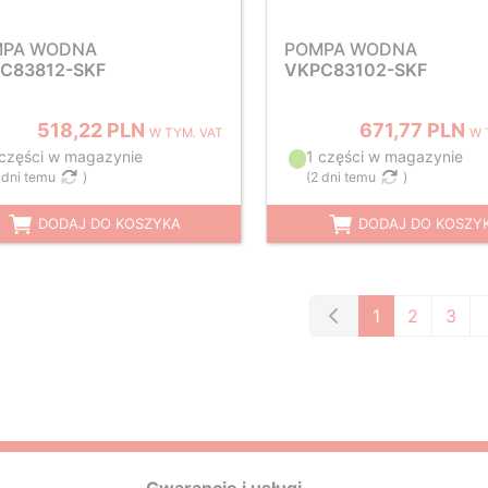
MPA WODNA
POMPA WODNA
C83812-SKF
VKPC83102-SKF
518,22 PLN
671,77 PLN
W TYM. VAT
W 
 części w magazynie
1 części w magazynie
 dni temu
)
(
2 dni temu
)
DODAJ DO KOSZYKA
DODAJ DO KOSZY
1
2
3