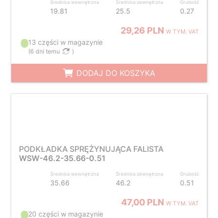
Średnica wewnętrzna
Średnica zewnętrzna
Grubość
19.81
25.5
0.27
29,26 PLN
W TYM. VAT
13 części w magazynie
(
6 dni temu
)
DODAJ DO KOSZYKA
PODKŁADKA SPRĘŻYNUJĄCA FALISTA
WSW-46.2-35.66-0.51
Średnica wewnętrzna
Średnica zewnętrzna
Grubość
35.66
46.2
0.51
47,00 PLN
W TYM. VAT
20 części w magazynie