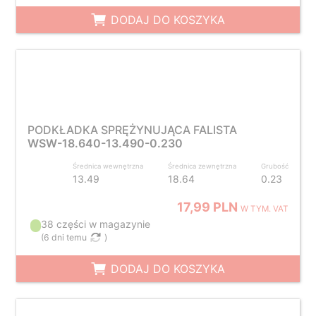
DODAJ DO KOSZYKA
PODKŁADKA SPRĘŻYNUJĄCA FALISTA
WSW-18.640-13.490-0.230
Średnica wewnętrzna
Średnica zewnętrzna
Grubość
13.49
18.64
0.23
17,99 PLN
W TYM. VAT
38 części w magazynie
(
6 dni temu
)
DODAJ DO KOSZYKA