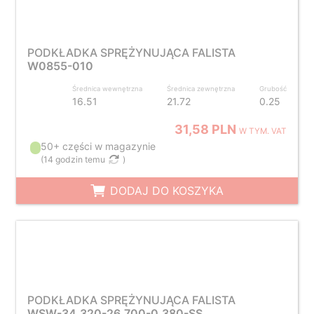
PODKŁADKA SPRĘŻYNUJĄCA FALISTA
W0855-010
Średnica wewnętrzna
Średnica zewnętrzna
Grubość
16.51
21.72
0.25
31,58 PLN
W TYM. VAT
50+ części w magazynie
(
14 godzin temu
)
DODAJ DO KOSZYKA
PODKŁADKA SPRĘŻYNUJĄCA FALISTA
WSW-34.320-26.700-0.380-SS