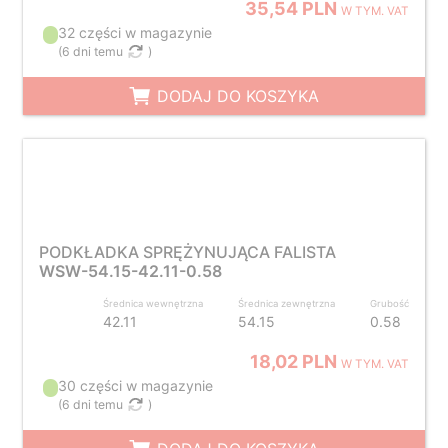
35,54 PLN
W TYM. VAT
32 części w magazynie
(
6 dni temu
)
DODAJ DO KOSZYKA
PODKŁADKA SPRĘŻYNUJĄCA FALISTA
WSW-54.15-42.11-0.58
Średnica wewnętrzna
Średnica zewnętrzna
Grubość
42.11
54.15
0.58
18,02 PLN
W TYM. VAT
30 części w magazynie
(
6 dni temu
)