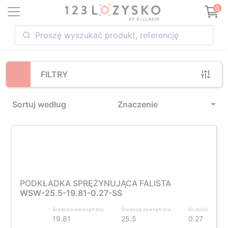
Loading...
0
FILTRY
Sortuj według
Znaczenie
PODKŁADKA SPRĘŻYNUJĄCA FALISTA
WSW-25.5-19.81-0.27-SS
Średnica wewnętrzna
Średnica zewnętrzna
Grubość
19.81
25.5
0.27