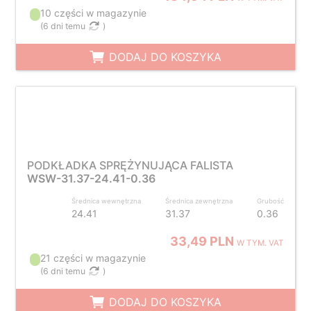
10 części w magazynie
(
6 dni temu
)
DODAJ DO KOSZYKA
PODKŁADKA SPRĘŻYNUJĄCA FALISTA
WSW-31.37-24.41-0.36
Średnica wewnętrzna
Średnica zewnętrzna
Grubość
24.41
31.37
0.36
33,49 PLN
W TYM. VAT
21 części w magazynie
(
6 dni temu
)
DODAJ DO KOSZYKA