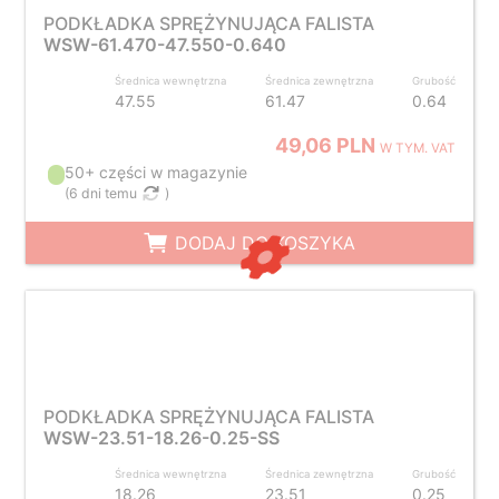
PODKŁADKA SPRĘŻYNUJĄCA FALISTA
WSW-61.470-47.550-0.640
Średnica wewnętrzna
Średnica zewnętrzna
Grubość
47.55
61.47
0.64
49,06 PLN
W TYM. VAT
50+ części w magazynie
(
6 dni temu
)
DODAJ DO KOSZYKA
PODKŁADKA SPRĘŻYNUJĄCA FALISTA
WSW-23.51-18.26-0.25-SS
Średnica wewnętrzna
Średnica zewnętrzna
Grubość
18.26
23.51
0.25