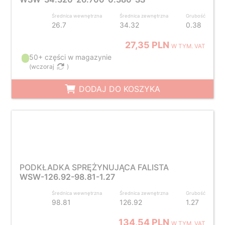
Średnica wewnętrzna
Średnica zewnętrzna
Grubość
26.7
34.32
0.38
27,35 PLN
W TYM. VAT
50+ części w magazynie
(
wczoraj
)
DODAJ DO KOSZYKA
PODKŁADKA SPRĘŻYNUJĄCA FALISTA
WSW-126.92-98.81-1.27
Średnica wewnętrzna
Średnica zewnętrzna
Grubość
98.81
126.92
1.27
134,54 PLN
W TYM. VAT