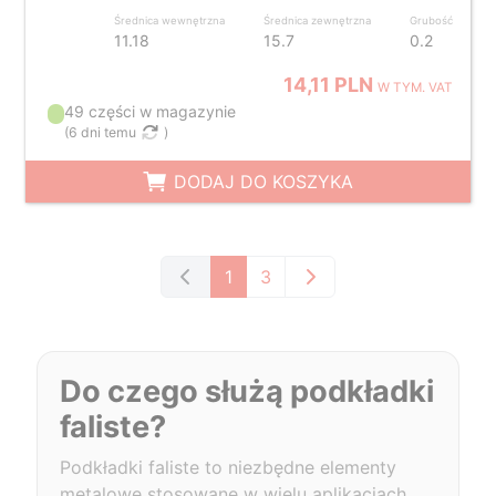
Średnica wewnętrzna
Średnica zewnętrzna
Grubość
11.18
15.7
0.2
14,11 PLN
W TYM. VAT
49 części w magazynie
(
6 dni temu
)
DODAJ DO KOSZYKA
1
3
Do czego służą podkładki
faliste?
Podkładki faliste to niezbędne elementy
metalowe stosowane w wielu aplikacjach