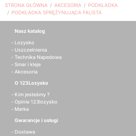
STRONA GŁÓWNA
AKCESORIA
PODKŁADKA
PODKŁADKA SPRĘŻYNUJĄCA FALISTA
Nasz katalog
Lozysko
Uszczelnienia
Technika Napedowa
Smar i kleje
Akcesoria
O 123Lozysko
Kim jesteśmy ?
Opinie 123lozysko
Marka
Gwarancje i usługi
Dostawa