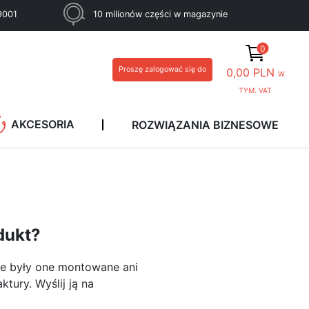
 9001
10 milionów części w magazynie
0
Proszę zalogować się do
0,00 PLN
W
TYM. VAT
AKCESORIA
ROZWIĄZANIA BIZNESOWE
dukt?
ie były one montowane ani
tury. Wyślij ją na