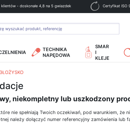
 klientów - doskonałe 4,8 na 5 gwiazdek
Certyfikat ISO
SMAR
TECHNIKA
CZELNIENIA
I
NAPĘDOWA
KLEJE
23ŁOŻYSKO
ndacje
iwy, niekompletny lub uszkodzony pro
tóre nie spełniają Twoich oczekiwań, pod warunkiem, że n
nej należy dołączyć numer referencyjny zamówienia lub fak