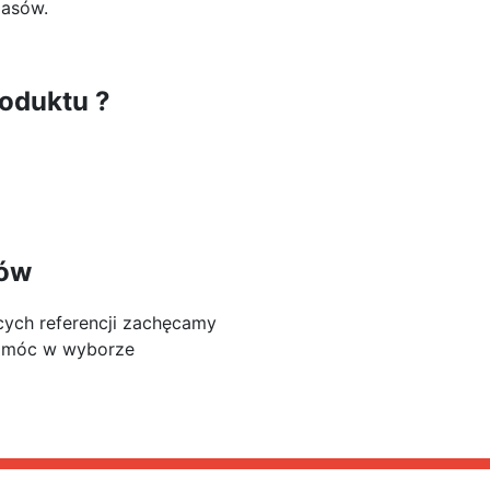
pasów.
oduktu ?
tów
cych referencji zachęcamy
pomóc w wyborze