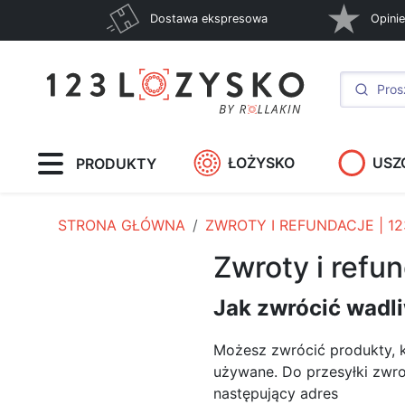
Dostawa ekspresowa
Opinie
ŁOŻYSKO
USZ
PRODUKTY
STRONA GŁÓWNA
ZWROTY I REFUNDACJE | 1
Zwroty i refu
Jak zwrócić wadl
Możesz zwrócić produkty, k
używane. Do przesyłki zwrot
następujący adres