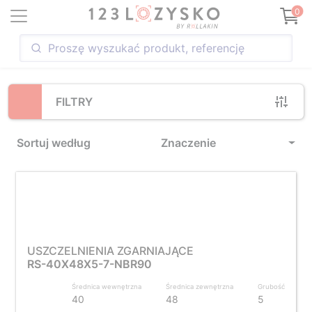
Loading...
0
FILTRY
Sortuj według
Znaczenie
USZCZELNIENIA ZGARNIAJĄCE
RS-40X48X5-7-NBR90
Średnica wewnętrzna
Średnica zewnętrzna
Grubość
40
48
5