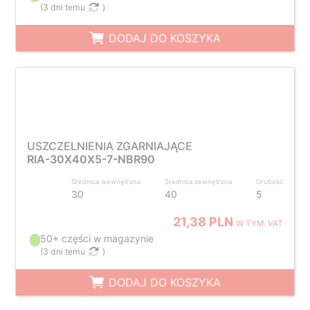
(
3 dni temu
)
DODAJ DO KOSZYKA
USZCZELNIENIA ZGARNIAJĄCE
RIA-30X40X5-7-NBR90
Średnica wewnętrzna
Średnica zewnętrzna
Grubość
30
40
5
21,38 PLN
W TYM. VAT
50+ części w magazynie
(
3 dni temu
)
DODAJ DO KOSZYKA