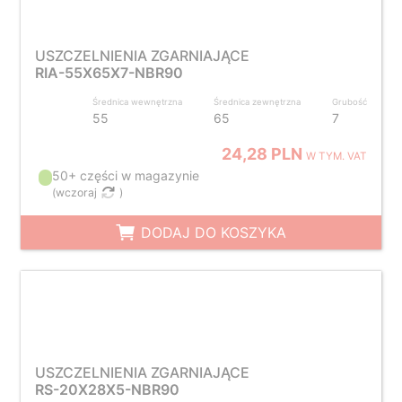
USZCZELNIENIA ZGARNIAJĄCE
RIA-55X65X7-NBR90
Średnica wewnętrzna
Średnica zewnętrzna
Grubość
55
65
7
24,28 PLN
W TYM. VAT
50+ części w magazynie
(
wczoraj
)
DODAJ DO KOSZYKA
USZCZELNIENIA ZGARNIAJĄCE
RS-20X28X5-NBR90