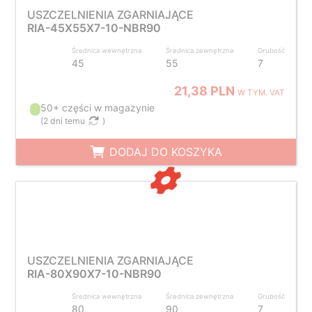
USZCZELNIENIA ZGARNIAJĄCE
RIA-45X55X7-10-NBR90
Średnica wewnętrzna
Średnica zewnętrzna
Grubość
45
55
7
21,38 PLN
W TYM. VAT
50+ części w magazynie
(
2 dni temu
)
DODAJ DO KOSZYKA
USZCZELNIENIA ZGARNIAJĄCE
RIA-80X90X7-10-NBR90
Średnica wewnętrzna
Średnica zewnętrzna
Grubość
80
90
7