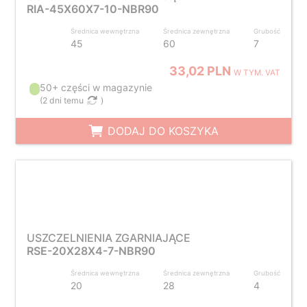
RIA-45X60X7-10-NBR90
Średnica wewnętrzna
Średnica zewnętrzna
Grubość
45
60
7
33,02 PLN
W TYM. VAT
50+ części w magazynie
(
2 dni temu
)
DODAJ DO KOSZYKA
USZCZELNIENIA ZGARNIAJĄCE
RSE-20X28X4-7-NBR90
Średnica wewnętrzna
Średnica zewnętrzna
Grubość
20
28
4