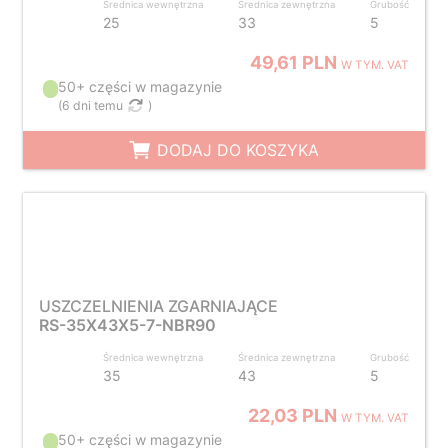
Średnica wewnętrzna
Średnica zewnętrzna
Grubość
25
33
5
49,61 PLN
W TYM. VAT
50+ części w magazynie
(
6 dni temu
)
DODAJ DO KOSZYKA
USZCZELNIENIA ZGARNIAJĄCE
RS-35X43X5-7-NBR90
Średnica wewnętrzna
Średnica zewnętrzna
Grubość
35
43
5
22,03 PLN
W TYM. VAT
50+ części w magazynie