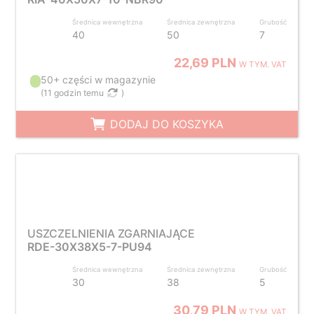
Średnica wewnętrzna
Średnica zewnętrzna
Grubość
40
50
7
22,69 PLN
W TYM. VAT
50+ części w magazynie
(
11 godzin temu
)
DODAJ DO KOSZYKA
USZCZELNIENIA ZGARNIAJĄCE
RDE-30X38X5-7-PU94
Średnica wewnętrzna
Średnica zewnętrzna
Grubość
30
38
5
30,79 PLN
W TYM. VAT