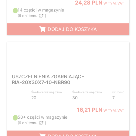
24,28 PLN
W TYM. VAT
14 części w magazynie
(
6 dni temu
)
DODAJ DO KOSZYKA
USZCZELNIENIA ZGARNIAJĄCE
RIA-20X30X7-10-NBR90
Średnica wewnętrzna
Średnica zewnętrzna
Grubość
20
30
7
16,21 PLN
W TYM. VAT
50+ części w magazynie
(
6 dni temu
)