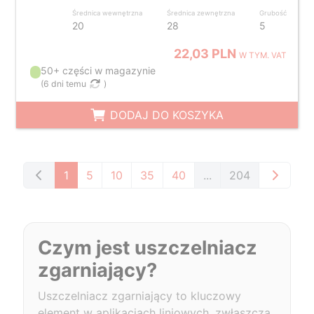
Średnica wewnętrzna
Średnica zewnętrzna
Grubość
20
28
5
22,03 PLN
W TYM. VAT
50+ części w magazynie
(
6 dni temu
)
DODAJ DO KOSZYKA
1
5
10
35
40
...
204
Czym jest uszczelniacz
zgarniający?
Uszczelniacz zgarniający to kluczowy
element w aplikacjach liniowych, zwłaszcza