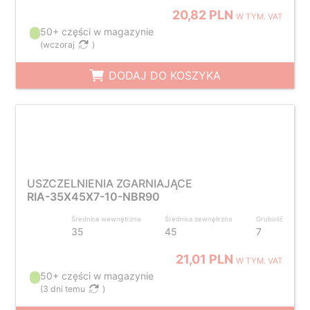
20,82 PLN
W TYM. VAT
50+ części w magazynie
(
wczoraj
)
DODAJ DO KOSZYKA
USZCZELNIENIA ZGARNIAJĄCE
RIA-35X45X7-10-NBR90
Średnica wewnętrzna
Średnica zewnętrzna
Grubość
35
45
7
21,01 PLN
W TYM. VAT
50+ części w magazynie
(
3 dni temu
)