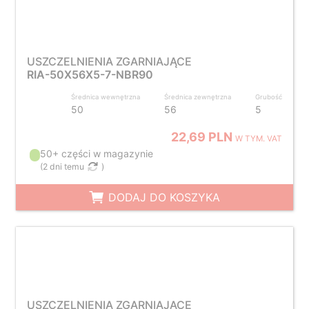
USZCZELNIENIA ZGARNIAJĄCE
RIA-50X56X5-7-NBR90
Średnica wewnętrzna
Średnica zewnętrzna
Grubość
50
56
5
22,69 PLN
W TYM. VAT
50+ części w magazynie
(
2 dni temu
)
DODAJ DO KOSZYKA
USZCZELNIENIA ZGARNIAJĄCE