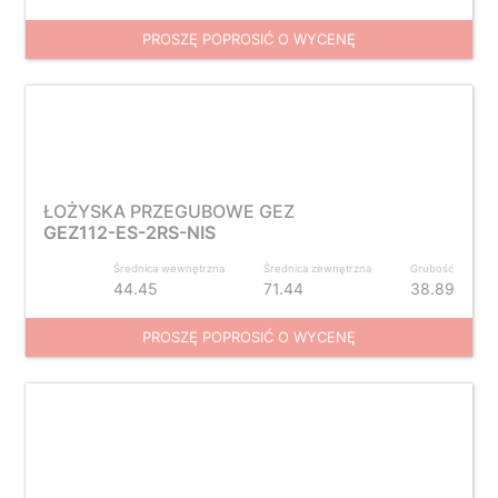
PROSZĘ POPROSIĆ O WYCENĘ
ŁOŻYSKA PRZEGUBOWE GEZ
GEZ112-ES-2RS-NIS
Średnica wewnętrzna
Średnica zewnętrzna
Grubość
44.45
71.44
38.89
PROSZĘ POPROSIĆ O WYCENĘ