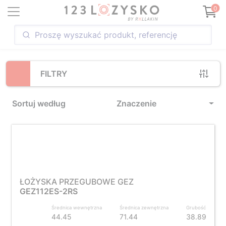
Loading...
0
FILTRY
Sortuj według
Znaczenie
ŁOŻYSKA PRZEGUBOWE GEZ
GEZ112ES-2RS
Średnica wewnętrzna
Średnica zewnętrzna
Grubość
44.45
71.44
38.89