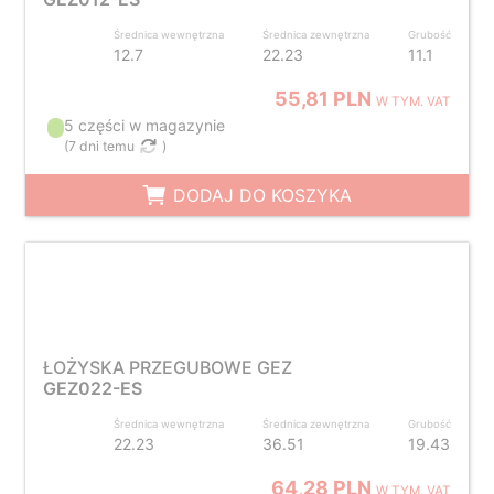
Średnica wewnętrzna
Średnica zewnętrzna
Grubość
12.7
22.23
11.1
55,81 PLN
W TYM. VAT
5 części w magazynie
(
7 dni temu
)
DODAJ DO KOSZYKA
ŁOŻYSKA PRZEGUBOWE GEZ
GEZ022-ES
Średnica wewnętrzna
Średnica zewnętrzna
Grubość
22.23
36.51
19.43
64,28 PLN
W TYM. VAT