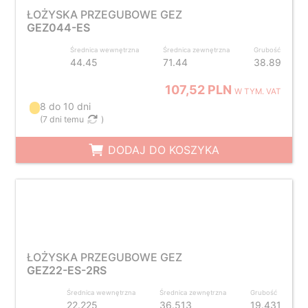
ŁOŻYSKA PRZEGUBOWE GEZ
GEZ044-ES
Średnica wewnętrzna
Średnica zewnętrzna
Grubość
44.45
71.44
38.89
107,52 PLN
W TYM. VAT
8 do 10 dni
(
7 dni temu
)
DODAJ DO KOSZYKA
ŁOŻYSKA PRZEGUBOWE GEZ
GEZ22-ES-2RS
Średnica wewnętrzna
Średnica zewnętrzna
Grubość
22.225
36.513
19.431