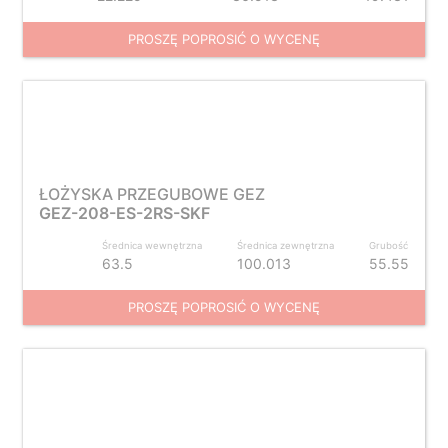
PROSZĘ POPROSIĆ O WYCENĘ
ŁOŻYSKA PRZEGUBOWE GEZ
GEZ-208-ES-2RS-SKF
Średnica wewnętrzna
Średnica zewnętrzna
Grubość
63.5
100.013
55.55
PROSZĘ POPROSIĆ O WYCENĘ