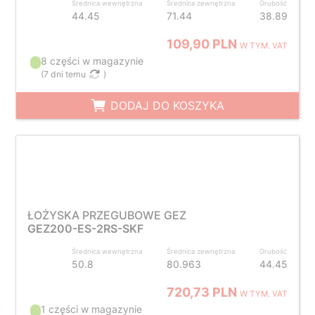
Średnica wewnętrzna
Średnica zewnętrzna
Grubość
44.45
71.44
38.89
109,90 PLN
W TYM. VAT
8 części w magazynie
(
7 dni temu
)
DODAJ DO KOSZYKA
ŁOŻYSKA PRZEGUBOWE GEZ
GEZ200-ES-2RS-SKF
Średnica wewnętrzna
Średnica zewnętrzna
Grubość
50.8
80.963
44.45
720,73 PLN
W TYM. VAT
1 części w magazynie