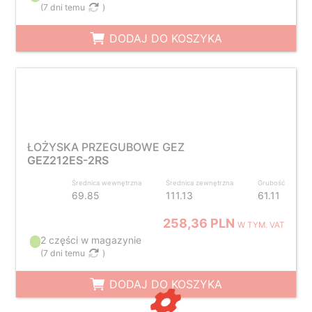
(
7 dni temu
)
DODAJ DO KOSZYKA
ŁOŻYSKA PRZEGUBOWE GEZ
GEZ212ES-2RS
Średnica wewnętrzna
Średnica zewnętrzna
Grubość
69.85
111.13
61.11
258,36 PLN
W TYM. VAT
2 części w magazynie
(
7 dni temu
)
DODAJ DO KOSZYKA