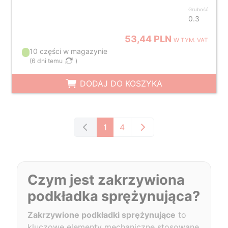
Grubość
0.3
53,44 PLN
W TYM. VAT
10 części w magazynie
(
6 dni temu
)
DODAJ DO KOSZYKA
1
4
Czym jest zakrzywiona
podkładka sprężynująca?
Zakrzywione podkładki sprężynujące
to
kluczowe elementy mechaniczne stosowane