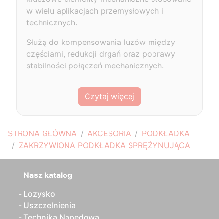
w wielu aplikacjach przemysłowych i
technicznych.
Służą do kompensowania luzów między
częściami, redukcji drgań oraz poprawy
stabilności połączeń mechanicznych.
Czytaj więcej
STRONA GŁÓWNA
AKCESORIA
PODKŁADKA
ZAKRZYWIONA PODKŁADKA SPRĘŻYNUJĄCA
Nasz katalog
Lozysko
Uszczelnienia
Technika Napedowa