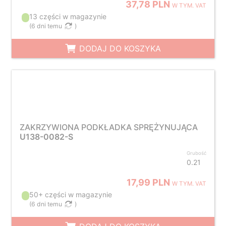
37,78 PLN
W TYM. VAT
13 części w magazynie
(
6 dni temu
)
DODAJ DO KOSZYKA
ZAKRZYWIONA PODKŁADKA SPRĘŻYNUJĄCA
U138-0082-S
Grubość
0.21
17,99 PLN
W TYM. VAT
50+ części w magazynie
(
6 dni temu
)