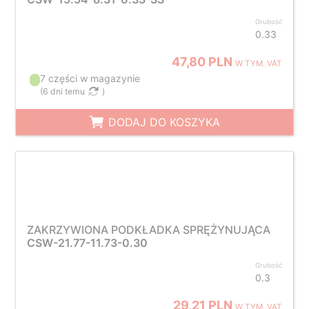
Grubość
0.33
47,80 PLN
W TYM. VAT
7 części w magazynie
(
6 dni temu
)
DODAJ DO KOSZYKA
ZAKRZYWIONA PODKŁADKA SPRĘŻYNUJĄCA
CSW-21.77-11.73-0.30
Grubość
0.3
29,21 PLN
W TYM. VAT