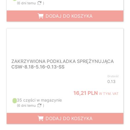
(
6 dni temu
)
DODAJ DO KOSZYKA
ZAKRZYWIONA PODKŁADKA SPRĘŻYNUJĄCA
CSW-8.18-5.16-0.13-SS
Grubość
0.13
16,21 PLN
W TYM. VAT
35 części w magazynie
(
6 dni temu
)
DODAJ DO KOSZYKA