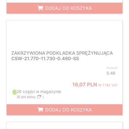
DODAJ DO KOSZYKA
ZAKRZYWIONA PODKŁADKA SPRĘŻYNUJĄCA
CSW-21.770-11.730-0.460-SS
Grubość
0.46
16,07 PLN
W TYM. VAT
26 części w magazynie
(
6 dni temu
)
DODAJ DO KOSZYKA