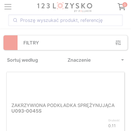
Loading...
0
FILTRY
Sortuj według
Znaczenie
ZAKRZYWIONA PODKŁADKA SPRĘŻYNUJĄCA
U093-0045S
Grubość
0.11