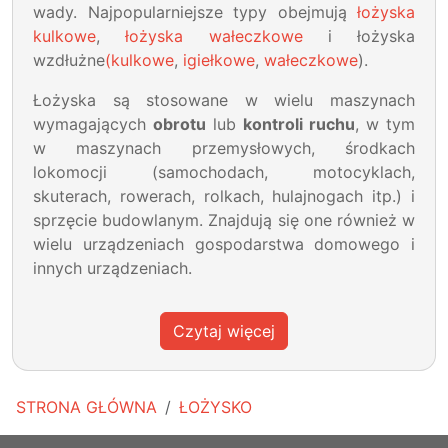
wady. Najpopularniejsze typy obejmują
łożyska
kulkowe
,
łożyska wałeczkowe
i łożyska
wzdłużne
(kulkowe
,
igiełkowe
,
wałeczkowe
).
Łożyska są stosowane w wielu maszynach
wymagających
obrotu
lub
kontroli ruchu
, w tym
w maszynach przemysłowych, środkach
lokomocji (samochodach, motocyklach,
skuterach, rowerach, rolkach, hulajnogach itp.) i
sprzęcie budowlanym. Znajdują się one również w
wielu urządzeniach gospodarstwa domowego i
innych urządzeniach.
Czytaj więcej
STRONA GŁÓWNA
ŁOŻYSKO