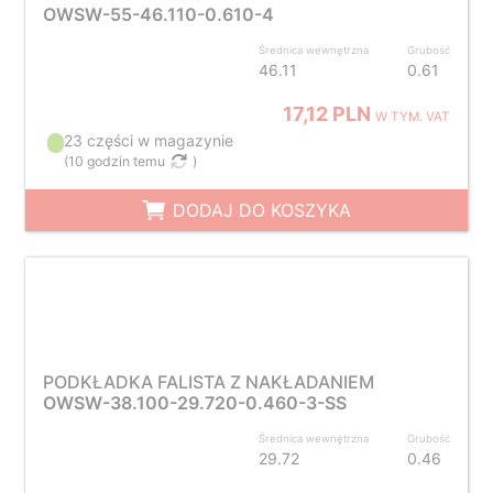
OWSW-55-46.110-0.610-4
Średnica wewnętrzna
Grubość
46.11
0.61
17,12 PLN
W TYM. VAT
23 części w magazynie
(
10 godzin temu
)
DODAJ DO KOSZYKA
PODKŁADKA FALISTA Z NAKŁADANIEM
OWSW-38.100-29.720-0.460-3-SS
Średnica wewnętrzna
Grubość
29.72
0.46