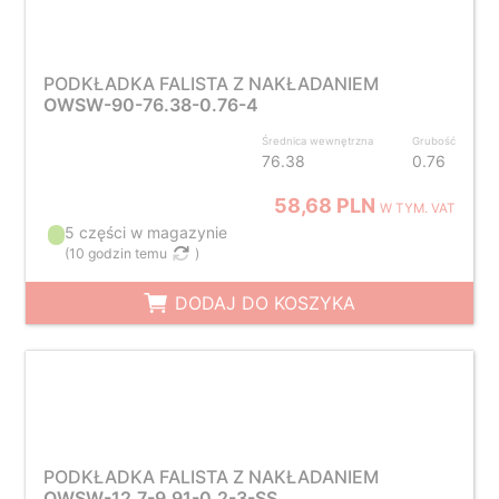
PODKŁADKA FALISTA Z NAKŁADANIEM
OWSW-90-76.38-0.76-4
Średnica wewnętrzna
Grubość
76.38
0.76
58,68 PLN
W TYM. VAT
5 części w magazynie
(
10 godzin temu
)
DODAJ DO KOSZYKA
PODKŁADKA FALISTA Z NAKŁADANIEM
OWSW-12.7-9.91-0.2-3-SS