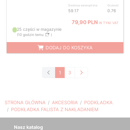
Średnica wewnętrzna
Grubość
59.17
0.76
79,90 PLN
W TYM. VAT
25 części w magazynie
(
10 godzin temu
)
DODAJ DO KOSZYKA
1
3
STRONA GŁÓWNA
AKCESORIA
PODKŁADKA
PODKŁADKA FALISTA Z NAKŁADANIEM
Nasz katalog