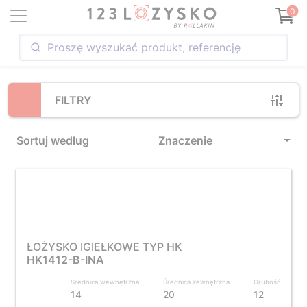
Loading...
0
FILTRY
Sortuj według
Znaczenie
ŁOŻYSKO IGIEŁKOWE TYP HK
HK1412-B-INA
Średnica wewnętrzna
Średnica zewnętrzna
Grubość
14
20
12