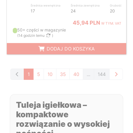
Średnica wewnętrzna
Średnica zewnętrzna
Grubość
17
24
20
45,94 PLN
W TYM. VAT
50+ części w magazynie
(
14 godzin temu
)
DODAJ DO KOSZYKA
1
5
10
35
40
...
144
Tuleja igiełkowa –
kompaktowe
rozwiązanie o wysokiej