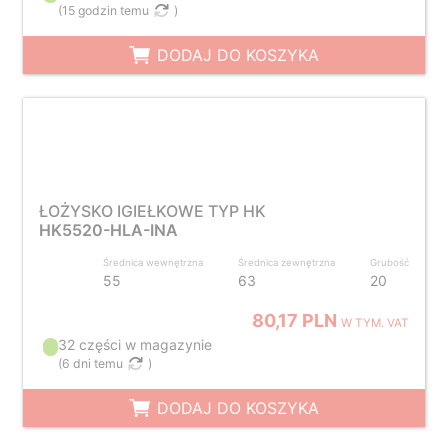
(
15 godzin temu
)
DODAJ DO KOSZYKA
ŁOŻYSKO IGIEŁKOWE TYP HK
HK5520-HLA-INA
Średnica wewnętrzna
Średnica zewnętrzna
Grubość
55
63
20
80,17 PLN
W TYM. VAT
32 części w magazynie
(
6 dni temu
)
DODAJ DO KOSZYKA