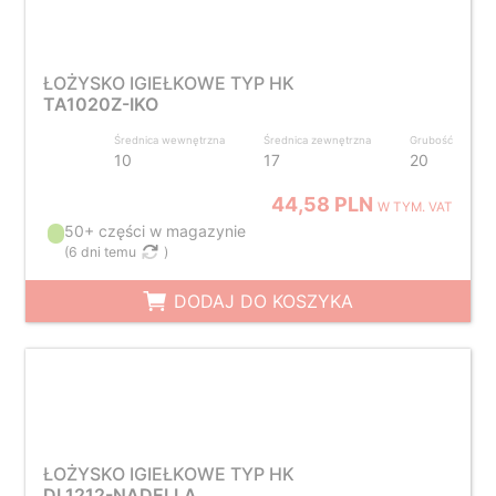
ŁOŻYSKO IGIEŁKOWE TYP HK
TA1020Z-IKO
Średnica wewnętrzna
Średnica zewnętrzna
Grubość
10
17
20
44,58 PLN
W TYM. VAT
50+ części w magazynie
(
6 dni temu
)
DODAJ DO KOSZYKA
ŁOŻYSKO IGIEŁKOWE TYP HK
DL1212-NADELLA