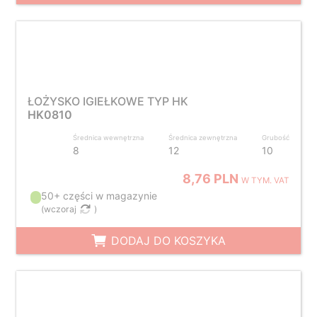
ŁOŻYSKO IGIEŁKOWE TYP HK
HK0810
Średnica wewnętrzna
Średnica zewnętrzna
Grubość
8
12
10
8,76 PLN
W TYM. VAT
50+ części w magazynie
(
wczoraj
)
DODAJ DO KOSZYKA