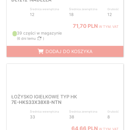
Średnica wewnętrzna
Średnica zewnętrzna
Grubość
12
18
12
71,70 PLN
W TYM. VAT
39 części w magazynie
(
6 dni temu
)
DODAJ DO KOSZYKA
ŁOŻYSKO IGIEŁKOWE TYP HK
7E-HKS33X38X8-NTN
Średnica wewnętrzna
Średnica zewnętrzna
Grubość
33
38
8
64,66 PLN
W TYM. VAT