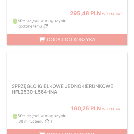
295,48 PLN
W TYM. VAT
50+ części w magazynie
(
godzinę temu
)
DODAJ DO KOSZYKA
SPRZĘGŁO IGIEŁKOWE JEDNOKIERUNKOWE
HFL2530-L564-INA
160,25 PLN
W TYM. VAT
50+ części w magazynie
(
38 minut temu
)