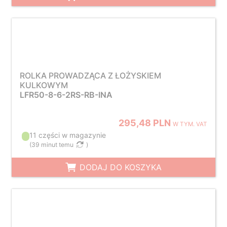
ROLKA PROWADZĄCA Z ŁOŻYSKIEM
KULKOWYM
LFR50-8-6-2RS-RB-INA
295,48 PLN
W TYM. VAT
11 części w magazynie
(
39 minut temu
)
DODAJ DO KOSZYKA