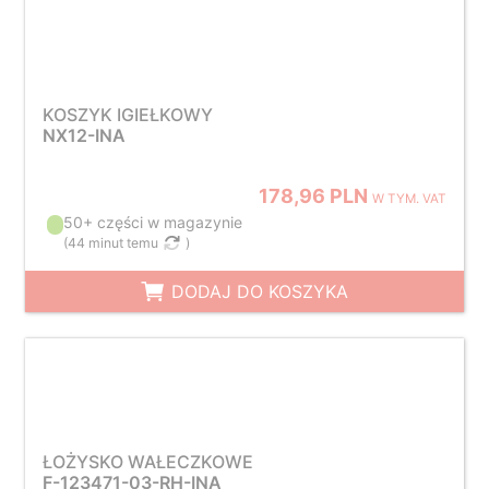
KOSZYK IGIEŁKOWY
NX12-INA
178,96 PLN
W TYM. VAT
50+ części w magazynie
(
44 minut temu
)
DODAJ DO KOSZYKA
ŁOŻYSKO WAŁECZKOWE
F-123471-03-RH-INA