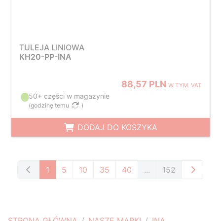
TULEJA LINIOWA
KH20-PP-INA
88,57 PLN
W TYM. VAT
50+ części w magazynie
(
godzinę temu
)
DODAJ DO KOSZYKA
1
5
10
35
40
...
152
STRONA GŁÓWNA
NASZE MARKI
INA