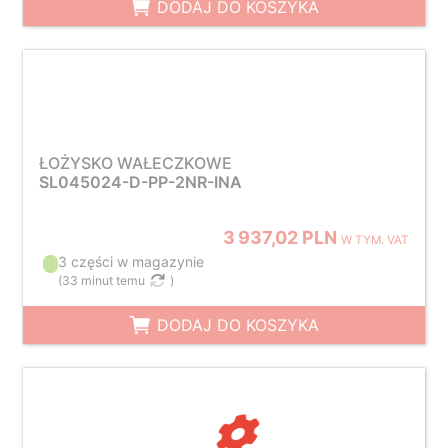
DODAJ DO KOSZYKA
ŁOŻYSKO WAŁECZKOWE
SL045024-D-PP-2NR-INA
3 937,02 PLN
W TYM. VAT
3 części w magazynie
(
33 minut temu
)
DODAJ DO KOSZYKA