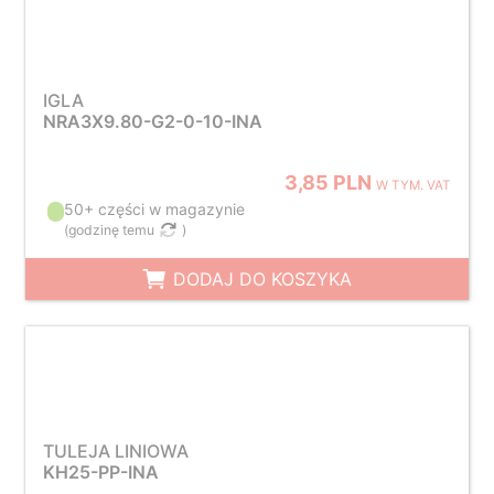
IGLA
NRA3X9.80-G2-0-10-INA
3,85 PLN
W TYM. VAT
50+ części w magazynie
(
godzinę temu
)
DODAJ DO KOSZYKA
TULEJA LINIOWA
KH25-PP-INA