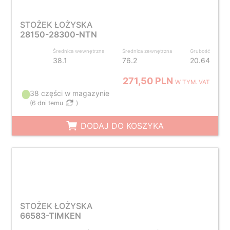
STOŻEK ŁOŻYSKA
28150-28300-NTN
Średnica wewnętrzna
Średnica zewnętrzna
Grubość
38.1
76.2
20.64
271,50 PLN
W TYM. VAT
38 części w magazynie
(
6 dni temu
)
DODAJ DO KOSZYKA
STOŻEK ŁOŻYSKA
66583-TIMKEN