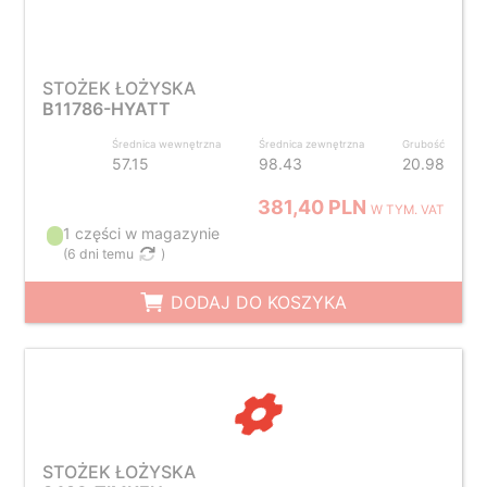
STOŻEK ŁOŻYSKA
B11786-HYATT
Średnica wewnętrzna
Średnica zewnętrzna
Grubość
57.15
98.43
20.98
381,40 PLN
W TYM. VAT
1 części w magazynie
(
6 dni temu
)
DODAJ DO KOSZYKA
STOŻEK ŁOŻYSKA