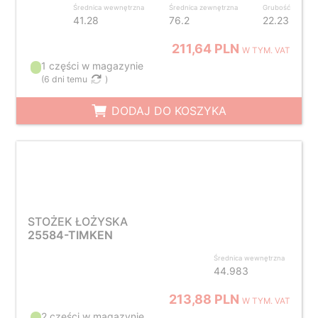
Średnica wewnętrzna
Średnica zewnętrzna
Grubość
41.28
76.2
22.23
211,64 PLN
W TYM. VAT
1 części w magazynie
(
6 dni temu
)
DODAJ DO KOSZYKA
STOŻEK ŁOŻYSKA
25584-TIMKEN
Średnica wewnętrzna
44.983
213,88 PLN
W TYM. VAT
2 części w magazynie