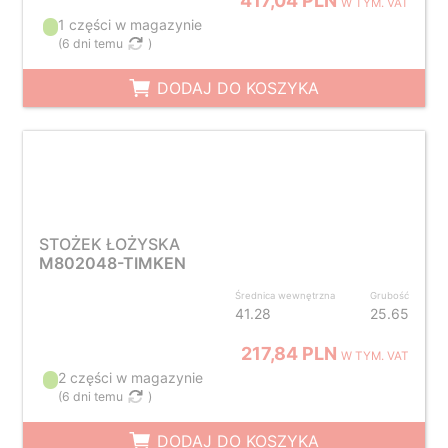
417,04 PLN
W TYM. VAT
1 części w magazynie
(
6 dni temu
)
DODAJ DO KOSZYKA
STOŻEK ŁOŻYSKA
M802048-TIMKEN
Średnica wewnętrzna
Grubość
41.28
25.65
217,84 PLN
W TYM. VAT
2 części w magazynie
(
6 dni temu
)
DODAJ DO KOSZYKA