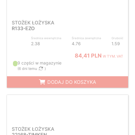
STOŻEK ŁOŻYSKA
R133-EZO
Średnica wewnętrzna
Średnica zewnętrzna
Grubość
2.38
4.76
1.59
84,41 PLN
W TYM. VAT
9 części w magazynie
(
6 dni temu
)
DODAJ DO KOSZYKA
STOŻEK ŁOŻYSKA
22168-TIMKEN