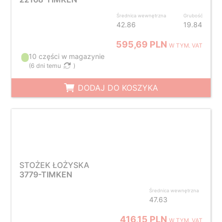
Średnica wewnętrzna
Grubość
42.86
19.84
595,69 PLN
W TYM. VAT
10 części w magazynie
(
6 dni temu
)
DODAJ DO KOSZYKA
STOŻEK ŁOŻYSKA
3779-TIMKEN
Średnica wewnętrzna
47.63
416,15 PLN
W TYM. VAT