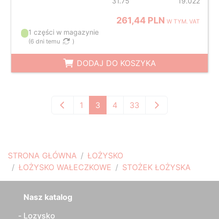
31.75
19.022
261,44 PLN
W TYM. VAT
1 części w magazynie
(
6 dni temu
)
DODAJ DO KOSZYKA
1
3
4
33
STRONA GŁÓWNA
ŁOŻYSKO
ŁOŻYSKO WAŁECZKOWE
STOŻEK ŁOŻYSKA
Nasz katalog
Lozysko