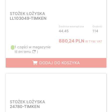
STOŻEK ŁOŻYSKA
LL103049-TIMKEN
Średnica wewnętrzna
Grubość
44.45
114
880,24 PLN
W TYM. VAT
1 części w magazynie
(
6 dni temu
)
DODAJ DO KOSZYKA
STOŻEK ŁOŻYSKA
24780-TIMKEN