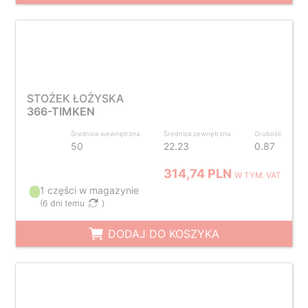
STOŻEK ŁOŻYSKA
366-TIMKEN
Średnica wewnętrzna
Średnica zewnętrzna
Grubość
50
22.23
0.87
314,74 PLN
W TYM. VAT
1 części w magazynie
(
6 dni temu
)
DODAJ DO KOSZYKA